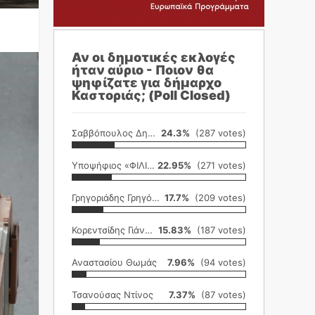
Αν οι δημοτικές εκλογές
ήταν αύριο - Ποιον θα
ψηφίζατε για δήμαρχο
Καστοριάς; (Poll Closed)
Σαββόπουλος Δημήτρης
24.3%
(287 votes)
Υποψήφιος «ΦΙΛΙΚΗ ΕΤΑΙΡΕΙΑ»
22.95%
(271 votes)
Γρηγοριάδης Γρηγόρης
17.7%
(209 votes)
Κορεντσίδης Γιάννης
15.83%
(187 votes)
Αναστασίου Θωμάς
7.96%
(94 votes)
Τσανούσας Ντίνος
7.37%
(87 votes)