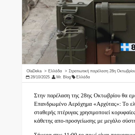
OlaDeka
Ελλάδα
Στρατιωτική παρέλαση 28η Οκτωβρίο
28/10/2025
Mr. Blog
Ελλάδα
Στην παρέλαση της 28ης Οκτωβρίου θα εμφ
Επανδρωμένο Αερόχημα «Αρχύτας»: Το ελ
σταθερής πτέρυγας χρησιμοποιεί κορυφαίες 
κάθετης απο-προσγείωσης με μεγάλο σύστ
Σήμερα στις 11:00 το πρωί είναι προγραμ