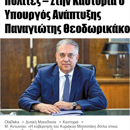
πολίτες – Στην Καστοριά ο
Υπουργός Ανάπτυξης
Παναγιώτης Θεοδωρικάκο
OlaDeka
Δυτική Μακεδονία
Καστοριά
Μ. Αντωνίου: «Η κυβέρνηση του Κυριάκου Μητσοτάκη δίπλα στους