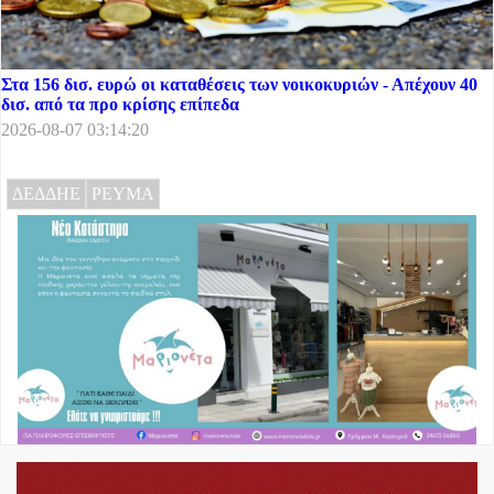
Στα 156 δισ. ευρώ οι καταθέσεις των νοικοκυριών - Απέχουν 40
δισ. από τα προ κρίσης επίπεδα
2026-08-07 03:14:20
ΔΕΔΔΗΕ
ΡΕΥΜΑ