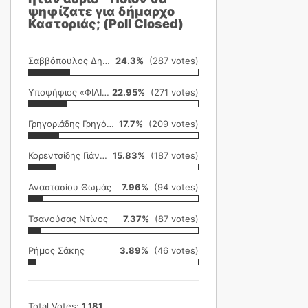
ψηφίζατε για δήμαρχο
Καστοριάς; (Poll Closed)
Σαββόπουλος Δημήτρης
24.3%
(287 votes)
Υποψήφιος «ΦΙΛΙΚΗ ΕΤΑΙΡΕΙΑ»
22.95%
(271 votes)
Γρηγοριάδης Γρηγόρης
17.7%
(209 votes)
Κορεντσίδης Γιάννης
15.83%
(187 votes)
Αναστασίου Θωμάς
7.96%
(94 votes)
Τσανούσας Ντίνος
7.37%
(87 votes)
Ρήμος Σάκης
3.89%
(46 votes)
Total Votes:
1,181