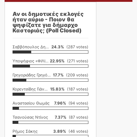
Αν οι δημοτικές εκλογές
ήταν αύριο - Ποιον θα
ψηφίζατε για δήμαρχο
Καστοριάς; (Poll Closed)
Σαββόπουλος Δημήτρης
24.3%
(287 votes)
Υποψήφιος «ΦΙΛΙΚΗ ΕΤΑΙΡΕΙΑ»
22.95%
(271 votes)
Γρηγοριάδης Γρηγόρης
17.7%
(209 votes)
Κορεντσίδης Γιάννης
15.83%
(187 votes)
Αναστασίου Θωμάς
7.96%
(94 votes)
Τσανούσας Ντίνος
7.37%
(87 votes)
Ρήμος Σάκης
3.89%
(46 votes)