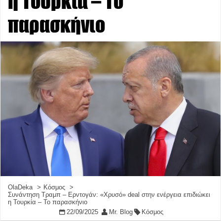
η Τουρκία – Το
παρασκήνιο
OlaDeka
Κόσμος
Συνάντηση Τραμπ – Ερντογάν: «Χρυσό» deal στην ενέργεια επιδιώκει
η Τουρκία – Το παρασκήνιο
22/09/2025
Mr. Blog
Κόσμος