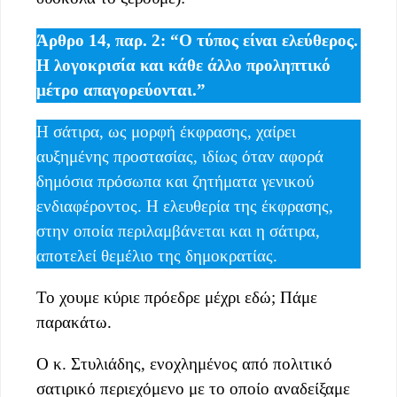
Άρθρο 14, παρ. 2: “Ο τύπος είναι ελεύθερος.
Η λογοκρισία και κάθε άλλο προληπτικό
μέτρο απαγορεύονται.”
Η σάτιρα, ως μορφή έκφρασης, χαίρει
αυξημένης προστασίας, ιδίως όταν αφορά
δημόσια πρόσωπα και ζητήματα γενικού
ενδιαφέροντος. Η ελευθερία της έκφρασης,
στην οποία περιλαμβάνεται και η σάτιρα,
αποτελεί θεμέλιο της δημοκρατίας.
Το χουμε κύριε πρόεδρε μέχρι εδώ; Πάμε
παρακάτω.
Ο κ. Στυλιάδης, ενοχλημένος από πολιτικό
σατιρικό περιεχόμενο με το οποίο αναδείξαμε