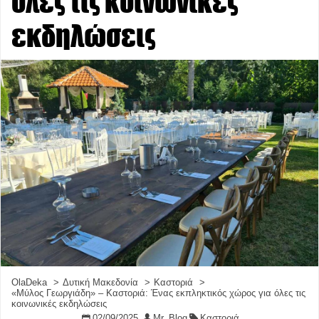
όλες τις κοινωνικές
εκδηλώσεις
OlaDeka
Δυτική Μακεδονία
Καστοριά
«Μύλος Γεωργιάδη» – Καστοριά: Ένας εκπληκτικός χώρος για όλες τις
κοινωνικές εκδηλώσεις
02/09/2025
Mr. Blog
Καστοριά