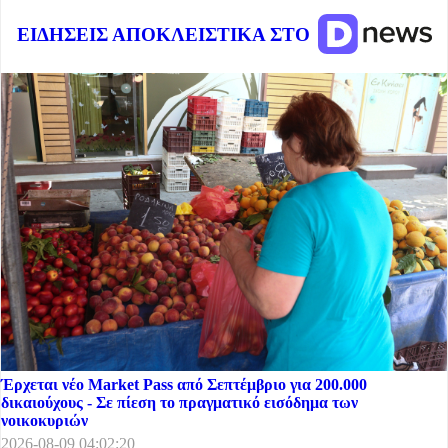
ΕΙΔΗΣΕΙΣ ΑΠΟΚΛΕΙΣΤΙΚΑ ΣΤΟ
Έρχεται νέο Market Pass από Σεπτέμβριο για 200.000
δικαιούχους - Σε πίεση το πραγματικό εισόδημα των
νοικοκυριών
2026-08-09 04:02:20