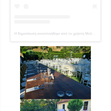
Η δημοσίευση κοινοποιήθηκε από το χρήστη Μύλος Γεωργιάδη (@mylos_georgiadi)