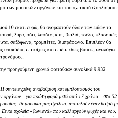
ι Αθλητισμού, προχωρά για πρώτη φορά από το 2008 στ
μό των μουσικών οργάνων και του σχετικού εξοπλισμού 
μού 10 εκατ. ευρώ, θα αγοραστούν όλων των ειδών τα
υρά, λύρα, ούτι, λαούτο, κ.α., βιολιά, τσέλο, κλασσικές
άουτα, σαξόφωνα, τρομπέτες, βιμπράφωνο. Επιπλέον θα
 υποπόδια, επιτοίχιες και επιδαπέδιες βάσεις, αναλόγια
ετρονόμους.
την προηγούμενη χρονιά φοιτούσαν συνολικά 9.932
«
Η συντεταγμένη αναβάθμιση και εμπλουτισμός του
ών οργάνων – για πρώτη φορά μετά από 17 χρόνια – στα 52
η ουσίας. Τα μουσικά μας σχολεία, αποτελούν έναν θεσμό μ
 Είναι σχολεία «ζωντανά» που καλλιεργούν ψυχές και νου,