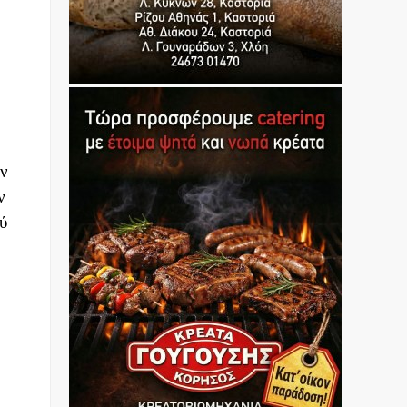
ών
ν
ύ