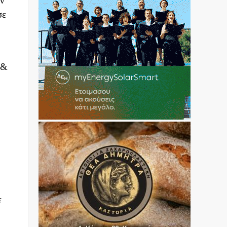
ην
σε
 &
ε