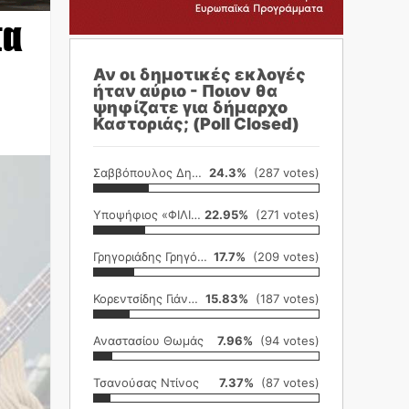
τα
Αν οι δημοτικές εκλογές
ήταν αύριο - Ποιον θα
ψηφίζατε για δήμαρχο
Καστοριάς; (Poll Closed)
Σαββόπουλος Δημήτρης
24.3%
(287 votes)
Υποψήφιος «ΦΙΛΙΚΗ ΕΤΑΙΡΕΙΑ»
22.95%
(271 votes)
Γρηγοριάδης Γρηγόρης
17.7%
(209 votes)
Κορεντσίδης Γιάννης
15.83%
(187 votes)
Αναστασίου Θωμάς
7.96%
(94 votes)
Τσανούσας Ντίνος
7.37%
(87 votes)