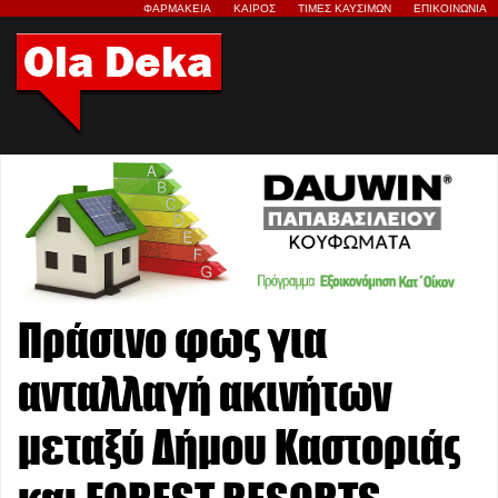
ΦΑΡΜΑΚΕΙΑ
ΚΑΙΡΟΣ
ΤΙΜΕΣ ΚΑΥΣΙΜΩΝ
ΕΠΙΚΟΙΝΩΝΙΑ
Πράσινο φως για
ανταλλαγή ακινήτων
μεταξύ Δήμου Καστοριάς