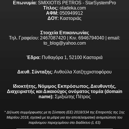
Επωνυμία
: SMIXIOTIS PETROS - StarSystemPro
Τίτλος:
oladeka.com
ΑΦΜ:
050949912
ΔΟΥ:
Καστοριάς
Στοιχεία Επικοινωνίας
Τηλ. Γραφείου: 2467087420 | Κιν. 6946794040 | email:
to_blog@yahoo.com
Έδρα:
Πυθαγόρα 1, 52100 Καστοριά
Διευθ. Σύνταξης
: Ανθούλα Χατζηχριστοφόρου
Ιδιοκτήτης, Νόμιμος Εκπρόσωπος, Διευθυντής,
Διαχειριστής και Δικαιούχος ονόματος τομέα (domain
name):
Σμιξιώτης Πέτρος
* Δήλωση συμμόρφωσης με τη Σύσταση (ΕΕ) 2018/334 της Επιτροπής της 1ης
Μαρτίου 2018, σχετικά με τα μέτρα για την αποτελεσματική αντιμετώπιση του
παράνομου περιεχομένου στο διαδίκτυο (L 63)