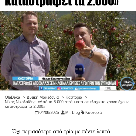
καταστραφεί τα 2.000»
OlaDeka
Δυτική Μακεδονία
Καστοριά
Νίκος Νικολαΐδης: «Από τα 5.000 στρέμματα σε ελάχιστο χρόνο έχουν
καταστραφεί τα 2.000»
04/08/2025
Mr. Blog
Καστοριά
Όχι περισσότερο από τρία με πέντε λεπτά