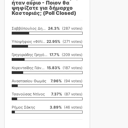
ήταν αύριο - Ποιον θα
ψηφίζατε για δήμαρχο
Καστοριάς; (Poll Closed)
Σαββόπουλος Δημήτρης
24.3%
(287 votes)
Υποψήφιος «ΦΙΛΙΚΗ ΕΤΑΙΡΕΙΑ»
22.95%
(271 votes)
Γρηγοριάδης Γρηγόρης
17.7%
(209 votes)
Κορεντσίδης Γιάννης
15.83%
(187 votes)
Αναστασίου Θωμάς
7.96%
(94 votes)
Τσανούσας Ντίνος
7.37%
(87 votes)
Ρήμος Σάκης
3.89%
(46 votes)