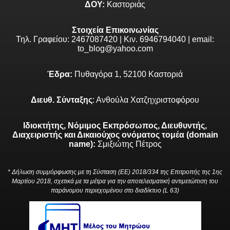
ΔΟΥ:
Καστοριάς
Στοιχεία Επικοινωνίας
Τηλ. Γραφείου: 2467087420 | Κιν. 6946794040 | email:
to_blog@yahoo.com
Έδρα:
Πυθαγόρα 1, 52100 Καστοριά
Διευθ. Σύνταξης
: Ανθούλα Χατζηχριστοφόρου
Ιδιοκτήτης, Νόμιμος Εκπρόσωπος, Διευθυντής,
Διαχειριστής και Δικαιούχος ονόματος τομέα (domain
name):
Σμιξιώτης Πέτρος
* Δήλωση συμμόρφωσης με τη Σύσταση (ΕΕ) 2018/334 της Επιτροπής της 1ης
Μαρτίου 2018, σχετικά με τα μέτρα για την αποτελεσματική αντιμετώπιση του
παράνομου περιεχομένου στο διαδίκτυο (L 63)