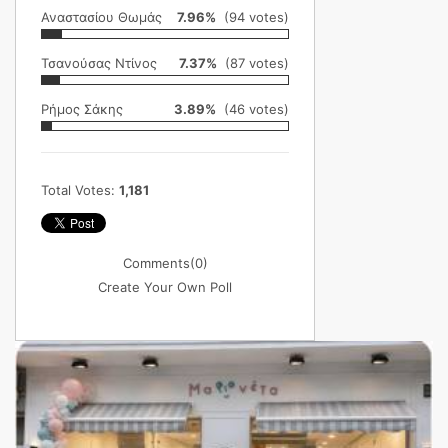
Αναστασίου Θωμάς
7.96%
(94 votes)
Τσανούσας Ντίνος
7.37%
(87 votes)
Ρήμος Σάκης
3.89%
(46 votes)
Total Votes:
1,181
Comments
(0)
Create Your Own Poll