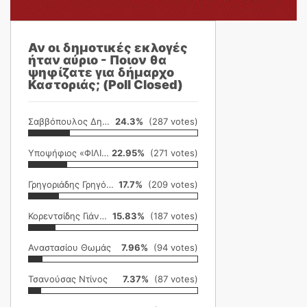
Αν οι δημοτικές εκλογές
ήταν αύριο - Ποιον θα
ψηφίζατε για δήμαρχο
Καστοριάς; (Poll Closed)
Σαββόπουλος Δημήτρης
24.3%
(287 votes)
Υποψήφιος «ΦΙΛΙΚΗ ΕΤΑΙΡΕΙΑ»
22.95%
(271 votes)
Γρηγοριάδης Γρηγόρης
17.7%
(209 votes)
Κορεντσίδης Γιάννης
15.83%
(187 votes)
Αναστασίου Θωμάς
7.96%
(94 votes)
Τσανούσας Ντίνος
7.37%
(87 votes)