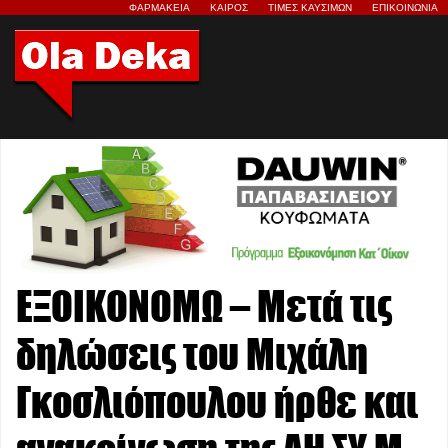
ΦΑΡΜΑΚΕΙΑ
ΚΑΙΡΟΣ
ΤΙΜΕΣ ΚΑΥΣΙΜΩΝ
ΕΠΙΚΟΙΝΩΝΙΑ
ΕΞΟΙΚΟΝΟΜΩ – Μετά τις
δηλώσεις του Μιχάλη
Γκοσλιόπουλου ήρθε και