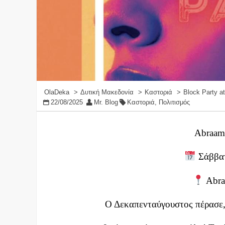
OlaDeka
Δυτική Μακεδονία
Καστοριά
Block Party a
22/08/2025
Mr. Blog
Καστοριά
,
Πολιτισμός
Abraam’
Σάββατ
Abra
Ο Δεκαπενταύγουστος πέρασε, 