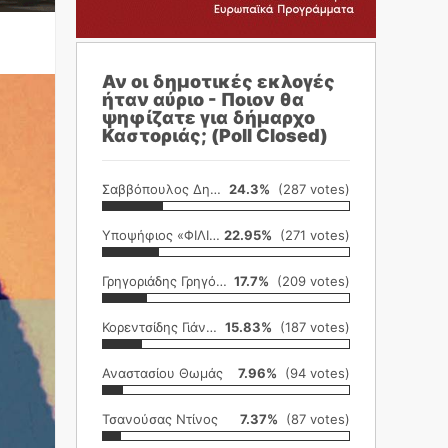
Αν οι δημοτικές εκλογές
ήταν αύριο - Ποιον θα
ψηφίζατε για δήμαρχο
Καστοριάς; (Poll Closed)
Σαββόπουλος Δημήτρης
24.3%
(287 votes)
Υποψήφιος «ΦΙΛΙΚΗ ΕΤΑΙΡΕΙΑ»
22.95%
(271 votes)
Γρηγοριάδης Γρηγόρης
17.7%
(209 votes)
Κορεντσίδης Γιάννης
15.83%
(187 votes)
Αναστασίου Θωμάς
7.96%
(94 votes)
Τσανούσας Ντίνος
7.37%
(87 votes)