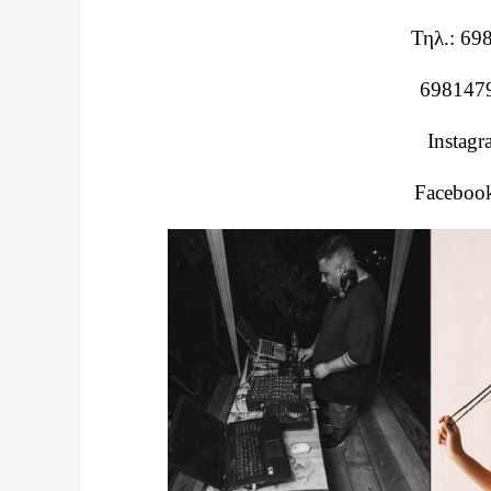
Τηλ.: 69
698147
Instagr
Facebook