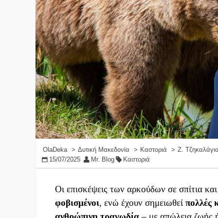
OlaDeka
Δυτική Μακεδονία
Καστοριά
Ζ. Τζηκαλάγια
15/07/2025
Mr. Blog
Καστοριά
Οι επισκέψεις των αρκούδων σε σπίτια κα
φοβισμένοι
, ενώ έχουν σημειωθεί
πολλές 
ανθρώπινη τραγωδία
– με απώλεια ζωής 