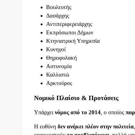
Βουλευτής
Δασάρχης
Αντιπεριφερειάρχης
Εκπρόσωποι Δήμων
Κτηνιατρική Υπηρεσία
Κυνηγοί
Θηροφυλακή
Αστυνομία
Καλλιστώ
Αρκτούρος
Νομικό Πλαίσιο & Προτάσεις
Υπάρχει
νόμος από το 2014
, ο οποίος
παρ
Η ευθύνη
δεν ανήκει πλέον στην πολιτεία
εφαρμοστούν
τα προβλεπόμενα
, πολλά μ