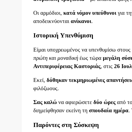
Οι αρμόδιοι,
κατά νόμον υπεύθυνοι
για τη
αποδεικνύονται
ανίκανοι
.
Ιστορική Υπενθύμιση
Είμαι υποχρεωμένος να υπενθυμίσω στους
πρώτη και μοναδική
έως τώρα
μεγάλη σύσ
Αντιπεριφέρειας Καστοριάς
, στις
26 Ιου
Εκεί,
δόθηκαν τεκμηριωμένες απαντήσει
φιλόζωους.
Σας καλώ
να αφιερώσετε
δύο ώρες
από το
διημείφθησαν εκείνη τη
σπουδαία ημέρα
.
Παρόντες στη Σύσκεψη