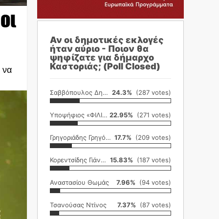
 οι
Αν οι δημοτικές εκλογές
ήταν αύριο - Ποιον θα
ψηφίζατε για δήμαρχο
Καστοριάς; (Poll Closed)
 να
Σαββόπουλος Δημήτρης
24.3%
(287 votes)
Υποψήφιος «ΦΙΛΙΚΗ ΕΤΑΙΡΕΙΑ»
22.95%
(271 votes)
Γρηγοριάδης Γρηγόρης
17.7%
(209 votes)
Κορεντσίδης Γιάννης
15.83%
(187 votes)
Αναστασίου Θωμάς
7.96%
(94 votes)
Τσανούσας Ντίνος
7.37%
(87 votes)