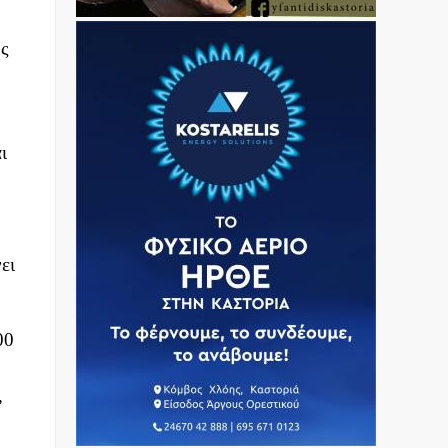
ης
.
ι
ει
00
,