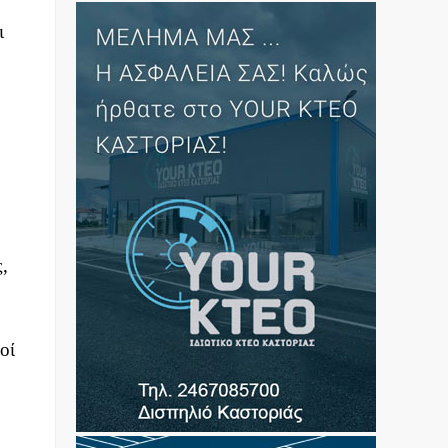
ι
,
οί