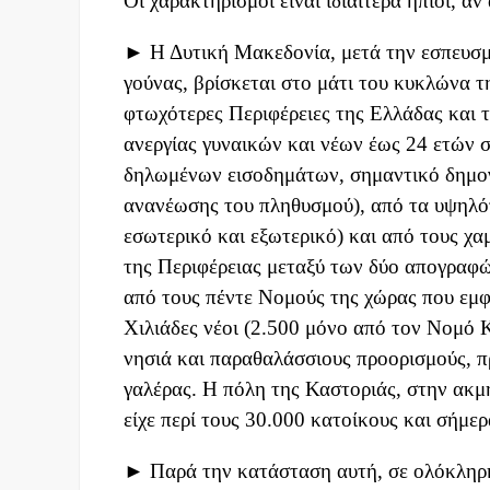
Οι χαρακτηρισμοί είναι ιδιαίτερα ήπιοι, α
► Η Δυτική Μακεδονία, μετά την εσπευσμέ
γούνας, βρίσκεται στο μάτι του κυκλώνα τη
φτωχότερες Περιφέρειες της Ελλάδας και 
ανεργίας γυναικών και νέων έως 24 ετών 
δηλωμένων εισοδημάτων, σημαντικό δημογ
ανανέωσης του πληθυσμού), από τα υψηλό
εσωτερικό και εξωτερικό) και από τους χ
της Περιφέρειας μεταξύ των δύο απογραφώ
από τους πέντε Νομούς της χώρας που εμφ
Χιλιάδες νέοι (2.500 μόνο από τον Νομό 
νησιά και παραθαλάσσιους προορισμούς, π
γαλέρας. Η πόλη της Καστοριάς, στην ακμή
είχε περί τους 30.000 κατοίκους και σήμε
► Παρά την κατάσταση αυτή, σε ολόκληρη 