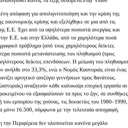
ν αναλογισθεί κανείς τα εξής δεδομένα:Play Video
νη απόφαση για απολιγνιτοποίηση και την κρίση της
ς οικονομικής κρίσης και εξελίχθηκε σε μια από τις
της Ε.Ε. Έχει από τα υψηλότερα ποσοστά ανεργίας και
στην Ε.Ε. και στην Ελλάδα, από τα χαμηλότερα ποσά
ραφικό πρόβλημα (από τους χαμηλότερους δείκτες
τερα ποσοστά μετανάστευσης του πληθυσμού (προς
αμηλότερους δείκτες επενδύσεων. Η μείωση του πληθυσμο
ν ανήλθε στο 33,3%, ενώ ο Νομός Καστοριάς είναι ένας
ανίζει αρνητικό ισοζύγιο γεννήσεων προς θανάτους.
Καστοριάς) αναζητούν κάθε καλοκαίρι εποχική εργασία σε
ροκειμένου να εξασφαλίσουν τα προς το ζην, σε συνθήκες
 του εμπορίου της γούνας, τις δεκαετίες του 1980–1990,
ρα μόνο 16.500, σύμφωνα με την τελευταία απογραφή.
την Περιφέρεια δεν υλοποιείται κανένα μεγάλο