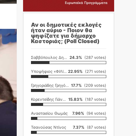
Αν οι δημοτικές εκλογές
ήταν αύριο - Ποιον θα
ψηφίζατε για δήμαρχο
Καστοριάς; (Poll Closed)
Σαββόπουλος Δημήτρης
24.3%
(287 votes)
Υποψήφιος «ΦΙΛΙΚΗ ΕΤΑΙΡΕΙΑ»
22.95%
(271 votes)
Γρηγοριάδης Γρηγόρης
17.7%
(209 votes)
Κορεντσίδης Γιάννης
15.83%
(187 votes)
Αναστασίου Θωμάς
7.96%
(94 votes)
Τσανούσας Ντίνος
7.37%
(87 votes)