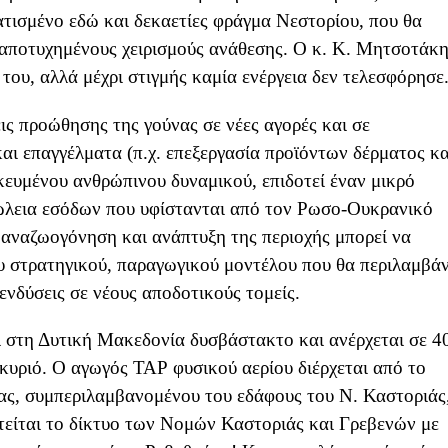
τισμένο εδώ και δεκαετίες φράγμα Νεστορίου, που θα
ο αποτυχημένους χειρισμούς ανάθεσης. Ο κ. Κ. Μητσοτάκ
ου, αλλά μέχρι στιγμής καμία ενέργεια δεν τελεσφόρησε
ις προώθησης της γούνας σε νέες αγορές και σε
αι επαγγέλματα (π.χ. επεξεργασία προϊόντων δέρματος κα
ικευμένου ανθρώπινου δυναμικού, επιδοτεί έναν μικρό
πώλεια εσόδων που υφίστανται από τον Ρωσο-Ουκρανικό
Η αναζωογόνηση και ανάπτυξη της περιοχής μπορεί να
ου στρατηγικού, παραγωγικού μοντέλου που θα περιλαμβάν
νδύσεις σε νέους αποδοτικούς τομείς.
 στη Δυτική Μακεδονία δυσβάστακτο και ανέρχεται σε 4
κυριό. Ο αγωγός ΤΑΡ φυσικού αερίου διέρχεται από το
ς, συμπεριλαμβανομένου του εδάφους του Ν. Καστοριάς
είται το δίκτυο των Νομών Καστοριάς και Γρεβενών με