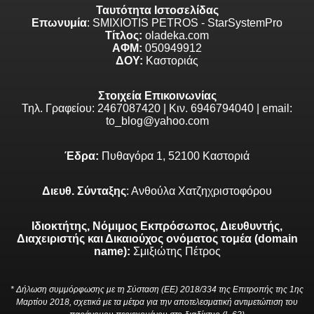
Ταυτότητα Ιστοσελίδας
Επωνυμία
: SMIXIOTIS PETROS - StarSystemPro
Τίτλος:
oladeka.com
ΑΦΜ:
050949912
ΔΟΥ:
Καστοριάς
Στοιχεία Επικοινωνίας
Τηλ. Γραφείου: 2467087420 | Κιν. 6946794040 | email:
to_blog@yahoo.com
Έδρα:
Πυθαγόρα 1, 52100 Καστοριά
Διευθ. Σύνταξης
: Ανθούλα Χατζηχριστοφόρου
Ιδιοκτήτης, Νόμιμος Εκπρόσωπος, Διευθυντής,
Διαχειριστής και Δικαιούχος ονόματος τομέα (domain
name):
Σμιξιώτης Πέτρος
* Δήλωση συμμόρφωσης με τη Σύσταση (ΕΕ) 2018/334 της Επιτροπής της 1ης
Μαρτίου 2018, σχετικά με τα μέτρα για την αποτελεσματική αντιμετώπιση του