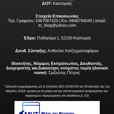
ΔΟΥ:
Καστοριάς
Στοιχεία Επικοινωνίας
Τηλ. Γραφείου: 2467087420 | Κιν. 6946794040 | email:
to_blog@yahoo.com
Έδρα:
Πυθαγόρα 1, 52100 Καστοριά
Διευθ. Σύνταξης
: Ανθούλα Χατζηχριστοφόρου
Ιδιοκτήτης, Νόμιμος Εκπρόσωπος, Διευθυντής,
Διαχειριστής και Δικαιούχος ονόματος τομέα (domain
name):
Σμιξιώτης Πέτρος
* Δήλωση συμμόρφωσης με τη Σύσταση (ΕΕ) 2018/334 της Επιτροπής της 1ης
Μαρτίου 2018, σχετικά με τα μέτρα για την αποτελεσματική αντιμετώπιση του
παράνομου περιεχομένου στο διαδίκτυο (L 63)