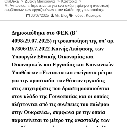
OlaDeka
Δυτική Μακεδονία
Καστοριά
Μ. Αντωνίου: «Παρατείνεται για ένα ακόμη τρίμηνο η αναστολή
συμβάσεων των εργαζομένων στον κλάδο της γουνοποιίας»
30/07/2025
Mr. Blog
Γούνα
,
Καστοριά
Δημοσιε
ύθηκε
σ
το Φ
ΕΚ
(
Β΄
4098/29.07.2025)
η τροποποίηση της υπ’ αρ.
67806/19.7.2022 Κοινής Απόφασης των
Υπουργών Εθνικής Οικονομίας και
Οικονομικών και Εργασίας και Κοινωνικών
Υποθέσεων «Έκτακτα και επείγοντα μέτρα
για την προστασία των θέσεων εργασίας
στις
επιχειρήσεις που
δ
ρα
στηριοποιούν
ται
στο
ν κλάδο της Γουνοποιίας και οι οποίες
π
λήττονται από τις συνέπειες του πολέμου
στην Ουκρανία», σύμφωνα με την οποία
παρατείνεται το μέτρο της αναστολής
των