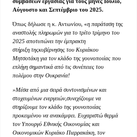
συμβάσεων
εργασίας
για
τους
μήνες Ιούλιο,
Αύγουστο και Σεπτέμβριο
του 2025.
Όπως δήλωσε η κ. Αντωνίου, «
η παράταση της
αναστολής πληρωμών γ
ια
το τρίτο
τρίμηνο
του
2025
απο
τυπώνει τ
ην έμπρακτη
στήριξη
της
κυβέρνησης του Κυριάκου
Μητσοτάκη για το
ν
κλάδο
της
γουνοποιίας που
επλήγη σημαντικά από
τις
συνέπειες το
υ
πολέμου στην Ουκρανία
!
»
Μέσα από μια σειρά συντονισμένων και
στοχευμένων ενεργειών,
συνεχίζουμε να
στηρίζου
με
τον κλάδο της γουνοποιίας
προκειμένου να αν
ακάμψει.
Ευχαριστώ θερμά
τ
ο
ν
Υ
πουργ
ό Εθνικής Οικονομίας και
Οικονομικών Κυριάκο Πιερρακάκη
,
τον