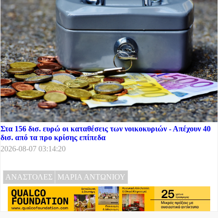
Στα 156 δισ. ευρώ οι καταθέσεις των νοικοκυριών - Απέχουν 40
δισ. από τα προ κρίσης επίπεδα
2026-08-07 03:14:20
ΑΝΑΣΤΟΛΕΣ
ΜΑΡΙΑ ΑΝΤΩΝΙΟΥ