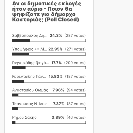
Αν οι δημοτικές εκλογές
ήταν αύριο - Ποιον θα
ψηφίζατε για δήμαρχο
Καστοριάς; (Poll Closed)
Σαββόπουλος Δημήτρης
24.3%
(287 votes)
Υποψήφιος «ΦΙΛΙΚΗ ΕΤΑΙΡΕΙΑ»
22.95%
(271 votes)
Γρηγοριάδης Γρηγόρης
17.7%
(209 votes)
Κορεντσίδης Γιάννης
15.83%
(187 votes)
Αναστασίου Θωμάς
7.96%
(94 votes)
Τσανούσας Ντίνος
7.37%
(87 votes)
Ρήμος Σάκης
3.89%
(46 votes)