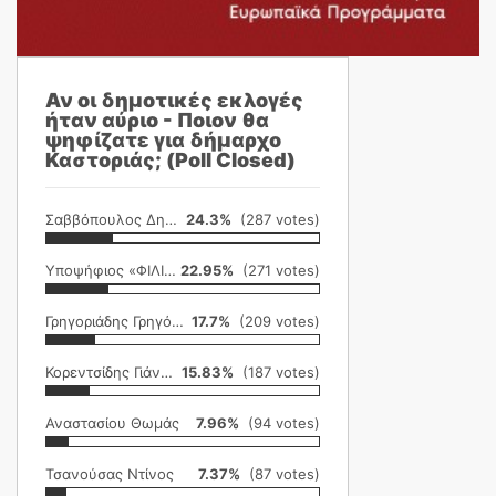
Αν οι δημοτικές εκλογές
ήταν αύριο - Ποιον θα
ψηφίζατε για δήμαρχο
Καστοριάς; (Poll Closed)
Σαββόπουλος Δημήτρης
24.3%
(287 votes)
Υποψήφιος «ΦΙΛΙΚΗ ΕΤΑΙΡΕΙΑ»
22.95%
(271 votes)
Γρηγοριάδης Γρηγόρης
17.7%
(209 votes)
Κορεντσίδης Γιάννης
15.83%
(187 votes)
Αναστασίου Θωμάς
7.96%
(94 votes)
Τσανούσας Ντίνος
7.37%
(87 votes)