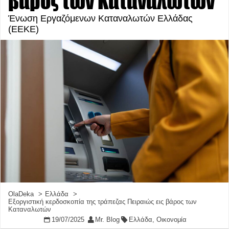
βάρος των Καταναλωτών
Ένωση Εργαζόμενων Καταναλωτών Ελλάδας
(ΕΕΚΕ)
OlaDeka
Ελλάδα
Εξοργιστική κερδοσκοπία της τράπεζας Πειραιώς εις βάρος των
Καταναλωτών
19/07/2025
Mr. Blog
Ελλάδα
,
Οικονομία