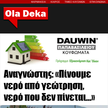
ΦΑΡΜΑΚΕΙΑ
ΚΑΙΡΟΣ
ΤΙΜΕΣ ΚΑΥΣΙΜΩΝ
ΕΠΙΚΟΙΝΩΝΙΑ
Αναγνώστης: «Πίνουμε
νερό από γεώτρηση,
νερό που δεν πίνεται…»