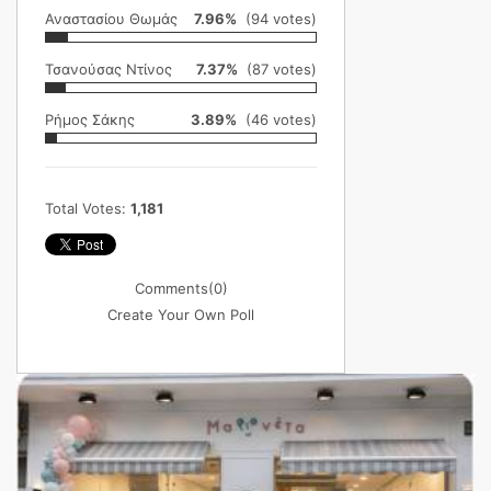
Αναστασίου Θωμάς
7.96%
(94 votes)
Τσανούσας Ντίνος
7.37%
(87 votes)
Ρήμος Σάκης
3.89%
(46 votes)
Total Votes:
1,181
Comments
(0)
Create Your Own Poll