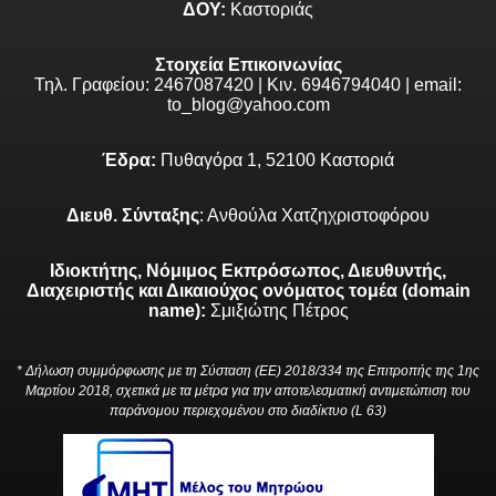
ΔΟΥ:
Καστοριάς
Στοιχεία Επικοινωνίας
Τηλ. Γραφείου: 2467087420 | Κιν. 6946794040 | email:
to_blog@yahoo.com
Έδρα:
Πυθαγόρα 1, 52100 Καστοριά
Διευθ. Σύνταξης
: Ανθούλα Χατζηχριστοφόρου
Ιδιοκτήτης, Νόμιμος Εκπρόσωπος, Διευθυντής,
Διαχειριστής και Δικαιούχος ονόματος τομέα (domain
name):
Σμιξιώτης Πέτρος
* Δήλωση συμμόρφωσης με τη Σύσταση (ΕΕ) 2018/334 της Επιτροπής της 1ης
Μαρτίου 2018, σχετικά με τα μέτρα για την αποτελεσματική αντιμετώπιση του
παράνομου περιεχομένου στο διαδίκτυο (L 63)