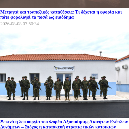
Μετρητά και τραπεζικές καταθέσεις: Τι δέχεται η εφορία και
πότε φορολογεί τα ποσά ως εισόδημα
2026-08-08 03:50:34
Ξεκινά η λειτουργία του Φορέα Αξιοποίησης Ακινήτων Ενόπλων
Δυνάμεων – Στόχος η κατασκευή στρατιωτικών κατοικιών