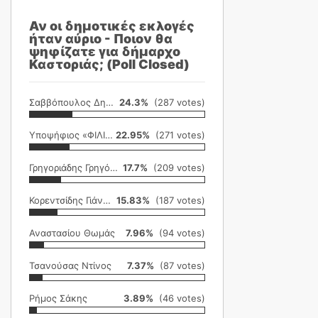
Αν οι δημοτικές εκλογές
ήταν αύριο - Ποιον θα
ψηφίζατε για δήμαρχο
Καστοριάς; (Poll Closed)
Σαββόπουλος Δημήτρης
24.3%
(287 votes)
Υποψήφιος «ΦΙΛΙΚΗ ΕΤΑΙΡΕΙΑ»
22.95%
(271 votes)
Γρηγοριάδης Γρηγόρης
17.7%
(209 votes)
Κορεντσίδης Γιάννης
15.83%
(187 votes)
Αναστασίου Θωμάς
7.96%
(94 votes)
Τσανούσας Ντίνος
7.37%
(87 votes)
Ρήμος Σάκης
3.89%
(46 votes)