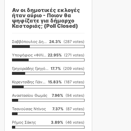
Αν οι δημοτικές εκλογές
ήταν αύριο - Ποιον θα
ψηφίζατε για δήμαρχο
Καστοριάς; (Poll Closed)
Σαββόπουλος Δημήτρης
24.3%
(287 votes)
Υποψήφιος «ΦΙΛΙΚΗ ΕΤΑΙΡΕΙΑ»
22.95%
(271 votes)
Γρηγοριάδης Γρηγόρης
17.7%
(209 votes)
Κορεντσίδης Γιάννης
15.83%
(187 votes)
Αναστασίου Θωμάς
7.96%
(94 votes)
Τσανούσας Ντίνος
7.37%
(87 votes)
Ρήμος Σάκης
3.89%
(46 votes)