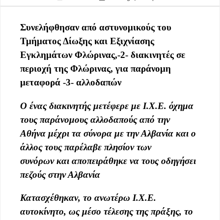
Σ
υνελήφθη
σαν
από αστυνομικούς του
Τμήματος Δίωξης και Εξιχνίασης
Εγκλημάτων Φλώρινας,
-2- διακινητές σε
περιοχή της
Φλώρινα
ς
, για παράνομη
μεταφορά
-3- αλλοδαπών
Ο ένας
διακινητής
μετέφερε με Ι.Χ.Ε. όχημα
τους παράνομους αλλοδαπούς
από την
Αθήνα
μέχρι
τα σύνορα με την Αλβανία
και ο
άλλος
τους
παρέλαβε
πλησίον των
συνόρων
και αποπειράθηκε να τους οδηγήσει
πεζούς στην Αλβανία
Κατασχέθηκαν, το ανωτέρω Ι.Χ.Ε.
αυτοκίνητο, ως μέσο τέλεσης της πράξης, το