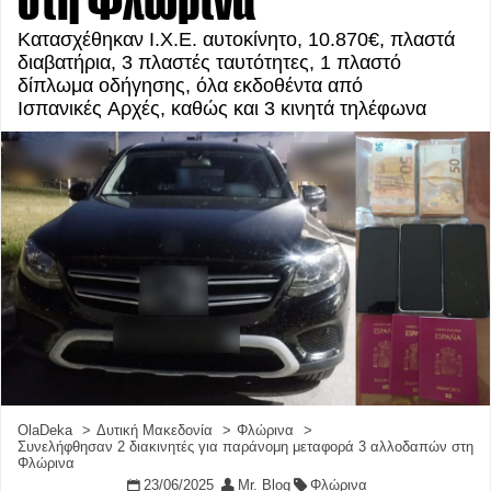
στη Φλώρινα
Κατασχέθηκαν Ι.Χ.Ε. αυτοκίνητο, 10.870€, πλαστά
διαβατήρια, 3 πλαστές ταυτότητες, 1 πλαστό
δίπλωμα οδήγησης, όλα εκδοθέντα από
Ισπανικές Αρχές, καθώς και 3 κινητά τηλέφωνα
OlaDeka
Δυτική Μακεδονία
Φλώρινα
Συνελήφθησαν 2 διακινητές για παράνομη μεταφορά 3 αλλοδαπών στη
Φλώρινα
23/06/2025
Mr. Blog
Φλώρινα