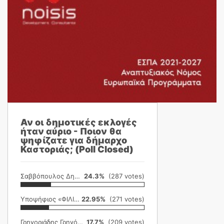
Αν οι δημοτικές εκλογές
ήταν αύριο - Ποιον θα
ψηφίζατε για δήμαρχο
Καστοριάς; (Poll Closed)
Σαββόπουλος Δημήτρης
24.3%
(287 votes)
Υποψήφιος «ΦΙΛΙΚΗ ΕΤΑΙΡΕΙΑ»
22.95%
(271 votes)
Γρηγοριάδης Γρηγόρης
17.7%
(209 votes)