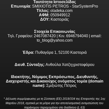
Ταυτότητα Ιστοσελίδας
Επωνυμία
: SMIXIOTIS PETROS - StarSystemPro
Τίτλος:
oladeka.com
ΑΦΜ:
050949912
ΔΟΥ:
Καστοριάς
Στοιχεία Επικοινωνίας
Τηλ. Γραφείου: 2467087420 | Κιν. 6946794040 | email:
to_blog@yahoo.com
Έδρα:
Πυθαγόρα 1, 52100 Καστοριά
Διευθ. Σύνταξης
: Ανθούλα Χατζηχριστοφόρου
Ιδιοκτήτης, Νόμιμος Εκπρόσωπος, Διευθυντής,
Διαχειριστής και Δικαιούχος ονόματος τομέα (domain
name):
Σμιξιώτης Πέτρος
* Δήλωση συμμόρφωσης με τη Σύσταση (ΕΕ) 2018/334 της Επιτροπής της 1ης
Μαρτίου 2018, σχετικά με τα μέτρα για την αποτελεσματική αντιμετώπιση του
παράνομου περιεχομένου στο διαδίκτυο (L 63)