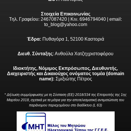
Στοιχεία Επικοινωνίας
Τηλ. Γραφείου: 2467087420 | Κιν. 6946794040 | email:
to_blog@yahoo.com
Έδρα:
Πυθαγόρα 1, 52100 Καστοριά
Διευθ. Σύνταξης
: Ανθούλα Χατζηχριστοφόρου
Ιδιοκτήτης, Νόμιμος Εκπρόσωπος, Διευθυντής,
Διαχειριστής και Δικαιούχος ονόματος τομέα (domain
name):
Σμιξιώτης Πέτρος
* Δήλωση συμμόρφωσης με τη Σύσταση (ΕΕ) 2018/334 της Επιτροπής της 1ης
Μαρτίου 2018, σχετικά με τα μέτρα για την αποτελεσματική αντιμετώπιση του
παράνομου περιεχομένου στο διαδίκτυο (L 63)