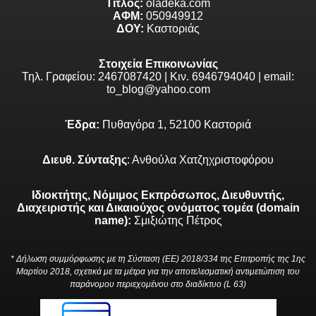
Τίτλος:
oladeka.com
ΑΦΜ:
050949912
ΔΟΥ:
Καστοριάς
Στοιχεία Επικοινωνίας
Τηλ. Γραφείου: 2467087420 | Κιν. 6946794040 | email:
to_blog@yahoo.com
Έδρα:
Πυθαγόρα 1, 52100 Καστοριά
Διευθ. Σύνταξης
: Ανθούλα Χατζηχριστοφόρου
Ιδιοκτήτης, Νόμιμος Εκπρόσωπος, Διευθυντής,
Διαχειριστής και Δικαιούχος ονόματος τομέα (domain
name):
Σμιξιώτης Πέτρος
* Δήλωση συμμόρφωσης με τη Σύσταση (ΕΕ) 2018/334 της Επιτροπής της 1ης
Μαρτίου 2018, σχετικά με τα μέτρα για την αποτελεσματική αντιμετώπιση του
παράνομου περιεχομένου στο διαδίκτυο (L 63)