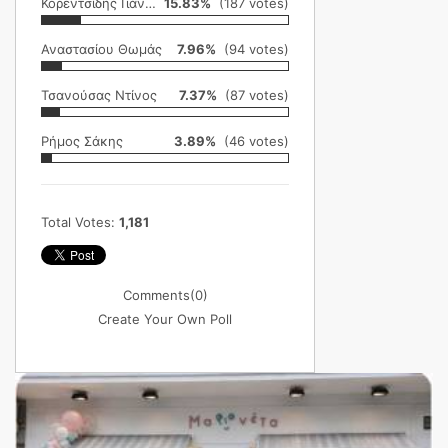
Κορεντσίδης Γιάννης
15.83%
(187 votes)
Αναστασίου Θωμάς
7.96%
(94 votes)
Τσανούσας Ντίνος
7.37%
(87 votes)
Ρήμος Σάκης
3.89%
(46 votes)
Total Votes:
1,181
Comments
(0)
Create Your Own Poll