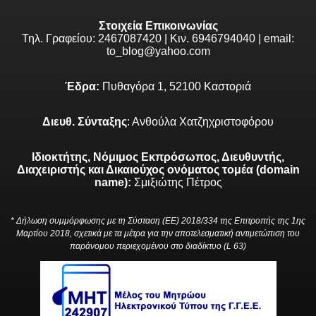
Στοιχεία Επικοινωνίας
Τηλ. Γραφείου: 2467087420 | Κιν. 6946794040 | email:
to_blog@yahoo.com
Έδρα:
Πυθαγόρα 1, 52100 Καστοριά
Διευθ. Σύνταξης
: Ανθούλα Χατζηχριστοφόρου
Ιδιοκτήτης, Νόμιμος Εκπρόσωπος, Διευθυντής,
Διαχειριστής και Δικαιούχος ονόματος τομέα (domain
name):
Σμιξιώτης Πέτρος
* Δήλωση συμμόρφωσης με τη Σύσταση (ΕΕ) 2018/334 της Επιτροπής της 1ης
Μαρτίου 2018, σχετικά με τα μέτρα για την αποτελεσματική αντιμετώπιση του
παράνομου περιεχομένου στο διαδίκτυο (L 63)