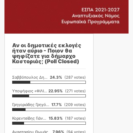
Αν οι δημοτικές εκλογές
ήταν αύριο - Ποιον θα
ψηφίζατε για δήμαρχο
Καστοριάς; (Poll Closed)
Σαββόπουλος Δημήτρης
24.3%
(287 votes)
Υποψήφιος «ΦΙΛΙΚΗ ΕΤΑΙΡΕΙΑ»
22.95%
(271 votes)
Γρηγοριάδης Γρηγόρης
17.7%
(209 votes)
Κορεντσίδης Γιάννης
15.83%
(187 votes)
Αναστασίου Θωμάς
7.96%
(94 votes)