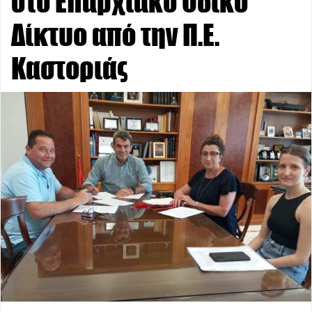
στο Επαρχιακό Οδικό
Δίκτυο από την Π.Ε.
Καστοριάς