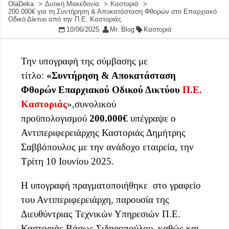
OlaDeka
Δυτική Μακεδονία
Καστοριά
200.000€ για τη Συντήρηση & Αποκατάσταση Φθορών στο Επαρχιακό
Οδικό Δίκτυο από την Π.Ε. Καστοριάς
10/06/2025
Mr. Blog
Καστοριά
Την υπογραφή της σύμβασης με
τίτλο:
«
Συντήρηση & Αποκατάσταση
Φθορών Επαρχιακού Οδικού Δικτύου
Π.Ε.
Καστοριάς
»,συνολικού
προϋπολογισμού
200.000€
υπέγραψε ο
Αντιπεριφερειάρχης Καστοριάς Δημήτρης
Σαββόπουλος με την ανάδοχο εταιρεία, την
Τρίτη 10 Ιουνίου 2025.
Η υπογραφή πραγματοποιήθηκε στο γραφείο
του Αντιπεριφερειάρχη, παρουσία της
Διευθύντριας Τεχνικών Υπηρεσιών Π.Ε.
Καστοριάς Βάσως Σιδηροπούλου, καθώς και