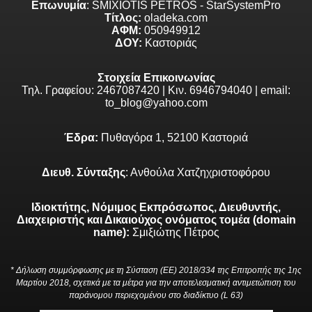
Επωνυμία
: SMIXIOTIS PETROS - StarSystemPro
Τίτλος:
oladeka.com
ΑΦΜ:
050949912
ΔΟΥ:
Καστοριάς
Στοιχεία Επικοινωνίας
Τηλ. Γραφείου: 2467087420 | Κιν. 6946794040 | email:
to_blog@yahoo.com
Έδρα:
Πυθαγόρα 1, 52100 Καστοριά
Διευθ. Σύνταξης
: Ανθούλα Χατζηχριστοφόρου
Ιδιοκτήτης, Νόμιμος Εκπρόσωπος, Διευθυντής,
Διαχειριστής και Δικαιούχος ονόματος τομέα (domain
name):
Σμιξιώτης Πέτρος
* Δήλωση συμμόρφωσης με τη Σύσταση (ΕΕ) 2018/334 της Επιτροπής της 1ης
Μαρτίου 2018, σχετικά με τα μέτρα για την αποτελεσματική αντιμετώπιση του
παράνομου περιεχομένου στο διαδίκτυο (L 63)