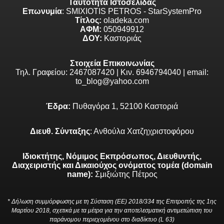
Ταυτότητα Ιστοσελίδας
Επωνυμία
: SMIXIOTIS PETROS - StarSystemPro
Τίτλος:
oladeka.com
ΑΦΜ:
050949912
ΔΟΥ:
Καστοριάς
Στοιχεία Επικοινωνίας
Τηλ. Γραφείου: 2467087420 | Κιν. 6946794040 | email:
to_blog@yahoo.com
Έδρα:
Πυθαγόρα 1, 52100 Καστοριά
Διευθ. Σύνταξης
: Ανθούλα Χατζηχριστοφόρου
Ιδιοκτήτης, Νόμιμος Εκπρόσωπος, Διευθυντής,
Διαχειριστής και Δικαιούχος ονόματος τομέα (domain
name):
Σμιξιώτης Πέτρος
* Δήλωση συμμόρφωσης με τη Σύσταση (ΕΕ) 2018/334 της Επιτροπής της 1ης
Μαρτίου 2018, σχετικά με τα μέτρα για την αποτελεσματική αντιμετώπιση του
παράνομου περιεχομένου στο διαδίκτυο (L 63)