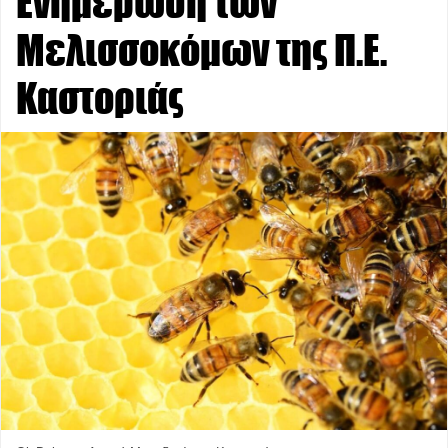
Ενημέρωση των
Μελισσοκόμων της Π.Ε.
Καστοριάς