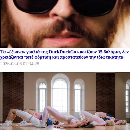
Τα «έξυπνα» γυαλιά της DuckDuckGo κοστίζουν 35 δολάρια, δεν
χρειάζονται ποτέ φόρτιση και προστατεύουν την ιδιωτικότητα
2026-08-06 07:34:28