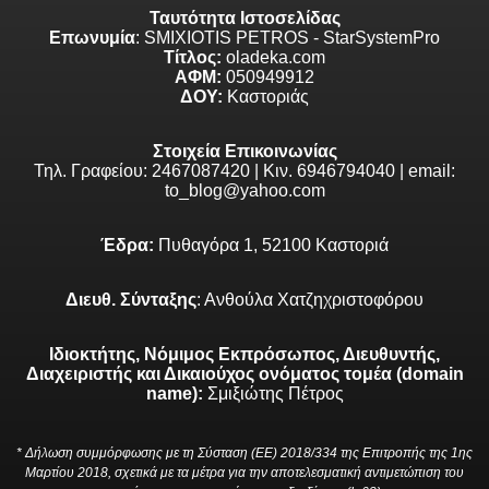
Ταυτότητα Ιστοσελίδας
Επωνυμία
: SMIXIOTIS PETROS - StarSystemPro
Τίτλος:
oladeka.com
ΑΦΜ:
050949912
ΔΟΥ:
Καστοριάς
Στοιχεία Επικοινωνίας
Τηλ. Γραφείου: 2467087420 | Κιν. 6946794040 | email:
to_blog@yahoo.com
Έδρα:
Πυθαγόρα 1, 52100 Καστοριά
Διευθ. Σύνταξης
: Ανθούλα Χατζηχριστοφόρου
Ιδιοκτήτης, Νόμιμος Εκπρόσωπος, Διευθυντής,
Διαχειριστής και Δικαιούχος ονόματος τομέα (domain
name):
Σμιξιώτης Πέτρος
* Δήλωση συμμόρφωσης με τη Σύσταση (ΕΕ) 2018/334 της Επιτροπής της 1ης
Μαρτίου 2018, σχετικά με τα μέτρα για την αποτελεσματική αντιμετώπιση του