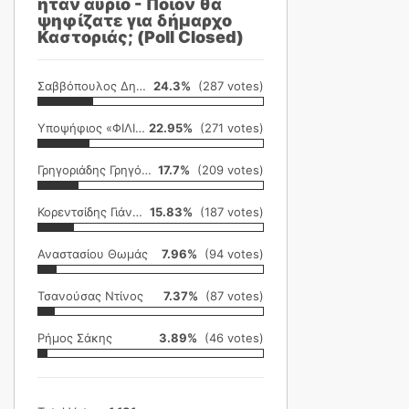
ήταν αύριο - Ποιον θα
ψηφίζατε για δήμαρχο
Καστοριάς; (Poll Closed)
Σαββόπουλος Δημήτρης
24.3%
(287 votes)
Υποψήφιος «ΦΙΛΙΚΗ ΕΤΑΙΡΕΙΑ»
22.95%
(271 votes)
Γρηγοριάδης Γρηγόρης
17.7%
(209 votes)
Κορεντσίδης Γιάννης
15.83%
(187 votes)
Αναστασίου Θωμάς
7.96%
(94 votes)
Τσανούσας Ντίνος
7.37%
(87 votes)
Ρήμος Σάκης
3.89%
(46 votes)