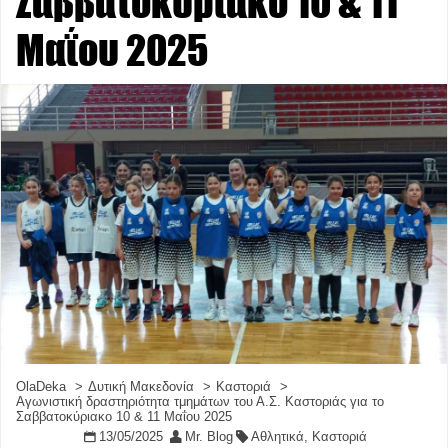
Σαββατοκύριακο 10 & 11
Μαΐου 2025
OlaDeka
Δυτική Μακεδονία
Καστοριά
Αγωνιστική δραστηριότητα τμημάτων του Α.Σ. Καστοριάς για το
Σαββατοκύριακο 10 & 11 Μαΐου 2025
13/05/2025
Mr. Blog
Αθλητικά
,
Καστοριά