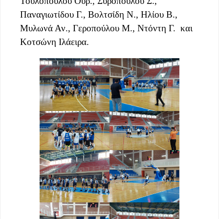
Τουλοπούλου Ουρ., Συροπούλου Σ.,
Παναγιωτίδου Γ., Βολτσίδη Ν., Ηλίου Β.,
Μυλωνά Αν., Γεροπούλου Μ., Ντόντη Γ. και
Κοτσώνη Ιλάειρα.