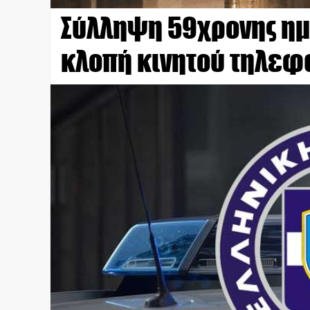
Σύλληψη 59χρονης ημ
κλοπή κινητού τηλε