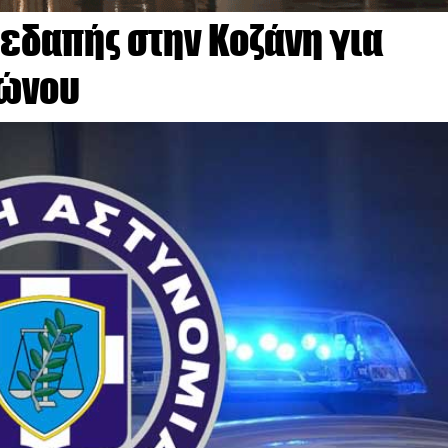
εδαπής στην Κοζάνη για
φώνου