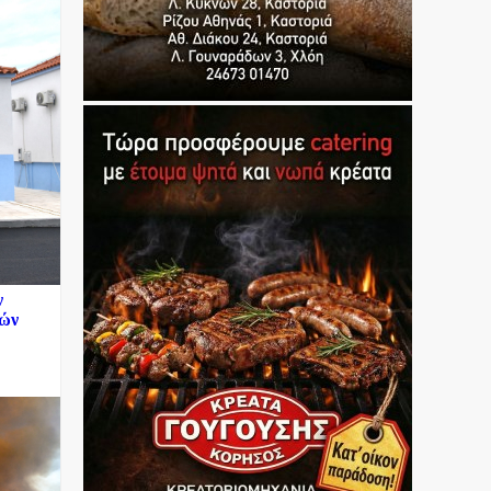
ν
κών