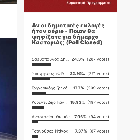
Αν οι δημοτικές εκλογές
ήταν αύριο - Ποιον θα
ψηφίζατε για δήμαρχο
Καστοριάς; (Poll Closed)
Σαββόπουλος Δημήτρης
24.3%
(287 votes)
Υποψήφιος «ΦΙΛΙΚΗ ΕΤΑΙΡΕΙΑ»
22.95%
(271 votes)
Γρηγοριάδης Γρηγόρης
17.7%
(209 votes)
Κορεντσίδης Γιάννης
15.83%
(187 votes)
Αναστασίου Θωμάς
7.96%
(94 votes)
Τσανούσας Ντίνος
7.37%
(87 votes)