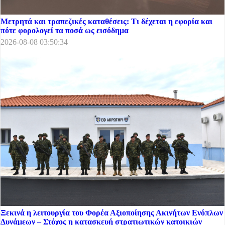
Μετρητά και τραπεζικές καταθέσεις: Τι δέχεται η εφορία και
πότε φορολογεί τα ποσά ως εισόδημα
2026-08-08 03:50:34
Ξεκινά η λειτουργία του Φορέα Αξιοποίησης Ακινήτων Ενόπλων
Δυνάμεων – Στόχος η κατασκευή στρατιωτικών κατοικιών