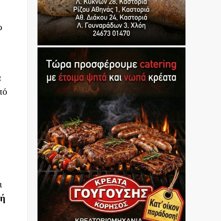
ω
α
πό
ι
 ή