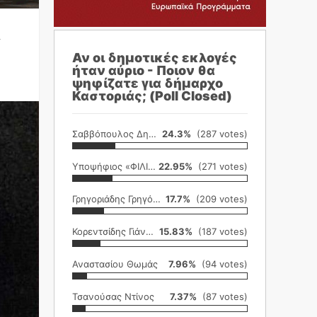
Αν οι δημοτικές εκλογές
ήταν αύριο - Ποιον θα
ψηφίζατε για δήμαρχο
Καστοριάς; (Poll Closed)
Σαββόπουλος Δημήτρης
24.3%
(287 votes)
Υποψήφιος «ΦΙΛΙΚΗ ΕΤΑΙΡΕΙΑ»
22.95%
(271 votes)
Γρηγοριάδης Γρηγόρης
17.7%
(209 votes)
Κορεντσίδης Γιάννης
15.83%
(187 votes)
Αναστασίου Θωμάς
7.96%
(94 votes)
Τσανούσας Ντίνος
7.37%
(87 votes)