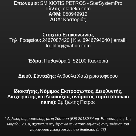
Επωνυμία
: SMIXIOTIS PETROS - StarSystemPro
Τίτλος:
oladeka.com
ΑΦΜ:
050949912
ΔΟΥ:
Καστοριάς
Στοιχεία Επικοινωνίας
Τηλ. Γραφείου: 2467087420 | Κιν. 6946794040 | email:
to_blog@yahoo.com
Έδρα:
Πυθαγόρα 1, 52100 Καστοριά
Διευθ. Σύνταξης
: Ανθούλα Χατζηχριστοφόρου
Ιδιοκτήτης, Νόμιμος Εκπρόσωπος, Διευθυντής,
Διαχειριστής και Δικαιούχος ονόματος τομέα (domain
name):
Σμιξιώτης Πέτρος
* Δήλωση συμμόρφωσης με τη Σύσταση (ΕΕ) 2018/334 της Επιτροπής της 1ης
Μαρτίου 2018, σχετικά με τα μέτρα για την αποτελεσματική αντιμετώπιση του
παράνομου περιεχομένου στο διαδίκτυο (L 63)