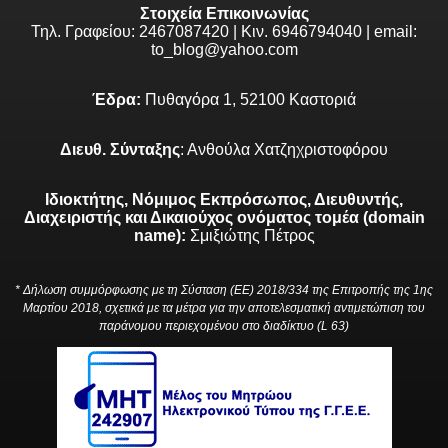
Στοιχεία Επικοινωνίας
Τηλ. Γραφείου: 2467087420 | Κιν. 6946794040 | email:
to_blog@yahoo.com
Έδρα:
Πυθαγόρα 1, 52100 Καστοριά
Διευθ. Σύνταξης
: Ανθούλα Χατζηχριστοφόρου
Ιδιοκτήτης, Νόμιμος Εκπρόσωπος, Διευθυντής,
Διαχειριστής και Δικαιούχος ονόματος τομέα (domain
name):
Σμιξιώτης Πέτρος
* Δήλωση συμμόρφωσης με τη Σύσταση (ΕΕ) 2018/334 της Επιτροπής της 1ης
Μαρτίου 2018, σχετικά με τα μέτρα για την αποτελεσματική αντιμετώπιση του
παράνομου περιεχομένου στο διαδίκτυο (L 63)