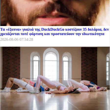
Τα «έξυπνα» γυαλιά της DuckDuckGo κοστίζουν 35 δολάρια, δεν
χρειάζονται ποτέ φόρτιση και προστατεύουν την ιδιωτικότητα
2026-08-06 07:34:28