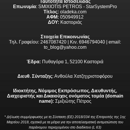
Ταυτότητα Ιστοσελίδας
Επωνυμία
: SMIXIOTIS PETROS - StarSystemPro
Τίτλος:
oladeka.com
ΑΦΜ:
050949912
ΔΟΥ:
Καστοριάς
Στοιχεία Επικοινωνίας
Τηλ. Γραφείου: 2467087420 | Κιν. 6946794040 | email:
to_blog@yahoo.com
Έδρα:
Πυθαγόρα 1, 52100 Καστοριά
Διευθ. Σύνταξης
: Ανθούλα Χατζηχριστοφόρου
Ιδιοκτήτης, Νόμιμος Εκπρόσωπος, Διευθυντής,
Διαχειριστής και Δικαιούχος ονόματος τομέα (domain
name):
Σμιξιώτης Πέτρος
* Δήλωση συμμόρφωσης με τη Σύσταση (ΕΕ) 2018/334 της Επιτροπής της 1ης
Μαρτίου 2018, σχετικά με τα μέτρα για την αποτελεσματική αντιμετώπιση του
παράνομου περιεχομένου στο διαδίκτυο (L 63)