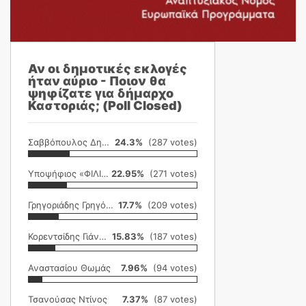
Αν οι δημοτικές εκλογές
ήταν αύριο - Ποιον θα
ψηφίζατε για δήμαρχο
Καστοριάς; (Poll Closed)
Σαββόπουλος Δημήτρης
24.3%
(287 votes)
Υποψήφιος «ΦΙΛΙΚΗ ΕΤΑΙΡΕΙΑ»
22.95%
(271 votes)
Γρηγοριάδης Γρηγόρης
17.7%
(209 votes)
Κορεντσίδης Γιάννης
15.83%
(187 votes)
Αναστασίου Θωμάς
7.96%
(94 votes)
Τσανούσας Ντίνος
7.37%
(87 votes)