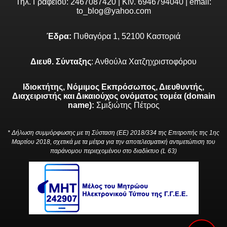
Τηλ. Γραφείου: 2467087420 | Κιν. 6946794040 | email:
to_blog@yahoo.com
Έδρα:
Πυθαγόρα 1, 52100 Καστοριά
Διευθ. Σύνταξης
: Ανθούλα Χατζηχριστοφόρου
Ιδιοκτήτης, Νόμιμος Εκπρόσωπος, Διευθυντής,
Διαχειριστής και Δικαιούχος ονόματος τομέα (domain
name):
Σμιξιώτης Πέτρος
* Δήλωση συμμόρφωσης με τη Σύσταση (ΕΕ) 2018/334 της Επιτροπής της 1ης
Μαρτίου 2018, σχετικά με τα μέτρα για την αποτελεσματική αντιμετώπιση του
παράνομου περιεχομένου στο διαδίκτυο (L 63)