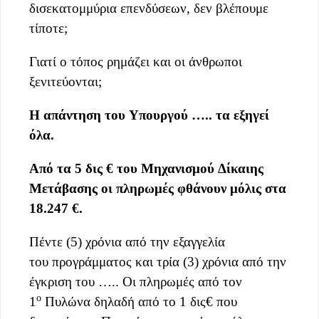
δισεκατομμύρια επενδύσεων, δεν βλέπουμε
τίποτε;
Γιατί ο τόπος ρημάζει και οι άνθρωποι
ξενιτεύονται;
Η
απάντησ
η του
Υπουργ
ού ….
.
τα εξηγεί
όλα.
Α
πό τα 5
δις
€ του Μηχανισμού
Δίκαιης
Μετάβασης
οι πληρωμές
φθάνουν
μόλις
στα
18.247 €.
Πέντε (5) χρόνια από την εξαγγελία
του προγράμματος και τρία (3) χρόνια από την
έγκριση του ….. Οι πληρωμές από τον
ο
1
Πυλώνα δηλαδή από το 1 δις€ που