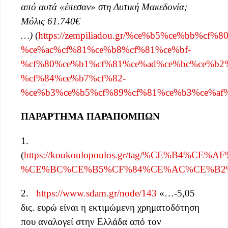
από αυτά «έπεσαν» στη Δυτική Μακεδονία;
Μόλις 61.740€
…)
(
https://zempiliadou.gr/%ce%b5%ce%bb%cf
%ce%ac%cf%81%ce%b8%cf%81%ce%bf-
%cf%80%ce%b1%cf%81%ce%ad%ce%bc%ce%b2
%cf%84%ce%b7%cf%82-
%ce%b3%ce%b5%cf%89%cf%81%ce%b3%ce%af%
ΠΑΡΑΡΤΗΜΑ
ΠΑΡΑΠΟΜΠΩΝ
1.
(
https://koukoulopoulos.gr/tag/%CE%B4%
%CE%BC%CE%B5%CF%84%CE%AC%CE%B2
2.
https://www.sdam.gr/node/143
«…-5,05
δις. ευρώ είναι η εκτιμώμενη χρηματοδότηση
που αναλογεί στην Ελλάδα από τον