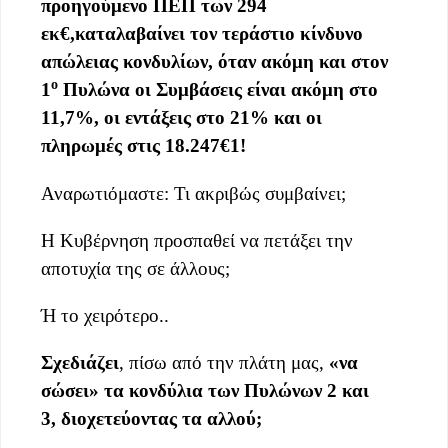
προηγούμενο ΠΕΠ των 294
εκ€
,
καταλαβαίνει τον τεράστιο κίνδυνο
απώλειας κονδυλίων
,
όταν ακόμη και στον
ο
1
Πυλώνα οι Συμβ
άσεις είναι ακόμη στο
11,7%,
οι ε
ντάξεις στο 21% και οι
πληρωμές στις 18.247€1!
Αναρωτιόμαστε: Τι ακριβώς συμβαίνει;
Η Κυβέρνηση προσπαθεί να πετάξει την
αποτυχία της σε άλλους;
Ή το χειρότερο..
Σ
χεδιάζει
, πίσω από την πλάτη μας,
«να
σώσει» τα κονδύλια
των Πυλώνων 2 και
3,
διοχετεύοντας τα αλλού
;