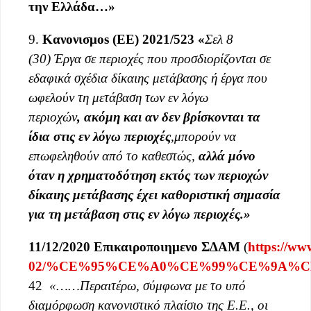
την Ελλάδα…»
9.
Κανονισμο
s
(ΕΕ) 2021/523
«
Σελ 8
(30)
Έργα σε περιοχές που προσδιορίζονται σε
εδαφικά σχέδια δίκαιης μετάβασης ή έργα που
ωφελούν τη μετάβαση των εν λόγω
περιοχών
,
ακόμη και αν δεν βρίσκονται τα
ίδια στις εν λόγω περιοχές
,
μπορούν να
επωφεληθούν από το καθεστώς,
αλλά μόνο
όταν η χρηματοδότηση εκτός των περιοχών
δίκαιης μετάβασης
έχει καθοριστική σημασία
για τη μετάβαση στις εν λόγω περιοχές.»
11/12/2020 Επικαιροποιημενο ΣΔΑΜ
(
https://www
02/%CE%95%CE%A0%CE%99%CE%9A%C
42
«……Περαιτέρω, σύμφωνα με το υπό
διαμόρφωση κανονιστικό πλαίσιο της Ε.Ε., οι