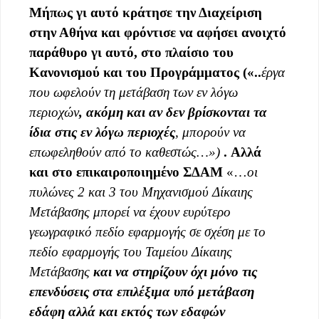
Μήπως γι
αυτό κράτησε την Διαχείριση
στην Αθήνα και φρόντισε
να αφήσει ανοιχτό
παράθυρο γι αυτό
,
στο πλαίσιο του
Κανονισμού και του Προγράμματος
(
«..
έργα
που ωφελούν τη μετάβαση των εν λόγω
περιοχών
,
ακόμη και αν δεν βρίσκονται τα
ίδια στις εν λόγω περιοχές
,
μπορού
ν να
επωφεληθούν από το καθεστώς…»)
.
Αλλά
και
στο επικαιροποιημέ
νο ΣΔΑΜ
«…
οι
πυλώνες 2 και 3 του Μηχανισμού Δίκαιης
Μετάβασης
μπορεί να έχουν ευρύτερο
γεωγραφικό πεδίο εφαρμογής σε σχέση με το
πεδίο εφαρμογής του Ταμείου Δίκαιης
Μετάβασης
και να στηρίζουν όχι μόνο τις
επενδύσεις στα επιλέξιμα υπό μετάβαση
εδάφη αλλά και εκτός των εδαφών