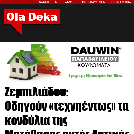
ΦΑΡΜΑΚΕΙΑ
ΚΑΙΡΟΣ
ΤΙΜΕΣ ΚΑΥΣΙΜΩΝ
ΕΠΙΚΟΙΝΩΝΙΑ
Ζεμπιλιάδου:
Οδηγούν «τεχνηέντως» τα
κονδύλια της