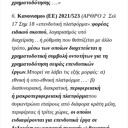
χρηματοδότησης
….»
6.
Κανονισμο
s
(ΕΕ) 2021/523
(
ΑΡΘΡΟ 2
Σελ
17
Σημ
18
«επενδυτική πλατφόρμα»:
φορέας
ειδικού σκοπού
, λογαριασμός υπό
διαχείριση
…
ή ρύθμιση που θεσπίζεται με άλλο
τρόπο,
μέσω των οποίων διοχετεύεται η
χρηματοδοτική συμβολή οντοτήτων για τη
χρηματοδότηση σειράς επενδυτικών
έργων
.
Μπορεί να λάβει τις εξής μορφές:
α)
εθνική ή
υπο
-εθνική πλατφόρμα
….
· β)
διασυνοριακή, διακρατική,
περιφερειακή
ή
μακροπεριφερειακή
πλατφόρμα
που
συγκεντρώνει εταίρους από διάφορα κράτη μέλη,
περιφέρειες ή τρίτες χώρες,
οι οποίοι
ενδιαφέρονται για επενδυτικά έργα σε
δεδομένη γεωγραφική περιοχή·
γ)
θεματική