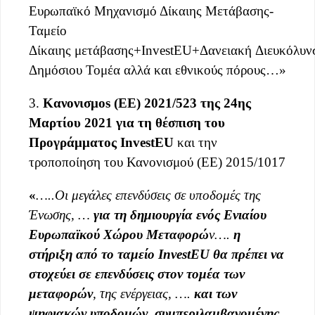
Ευρωπαϊκό Μηχανισμό Δίκαιης Μετάβασης-
Ταμείο
Δίκαιης μετάβασης+InvestEU+Δανειακή Διευκόλυν
Δημόσιου Τομέα αλλά και εθνικούς πόρους…»
3.
Κανονισμο
s
(ΕΕ) 2021/523 της 24ης
Μαρτίου 2021 για τη θέσπιση
του
Προγράμματος
InvestEU
και την
τροποποίηση του Κανονισμού (ΕΕ) 2015/1017
«
…..Οι μεγάλες επενδύσεις σε υποδομές της
Ένωσης,
…
για τη δημιουργία ενός Ενιαίου
Ευρωπαϊκού Χώρου Μεταφορώ
ν
….
η
στήριξη από το ταμείο
InvestEU
θα πρέπει να
στοχεύει σε επενδύσεις στον τομέα των
μεταφορών
, της ενέργειας,
….
και των
ψηφιακών υποδομών, συμπεριλαμβανομένης