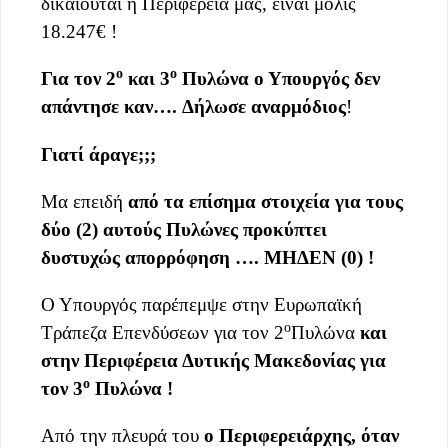
δικαιούται η Περιφέρεια μας, είναι μόλις
18.247€ !
ο
ο
Για τον 2
και 3
Πυλώνα ο Υπουργός δεν
απάντησε καν
….
Δήλωσε αναρμόδιος
!
Γιατί
άραγε
;;;
Μα επειδή
από τα επίσημα στοιχεία για τους
δύο
(2)
αυτούς Πυλώνες προκύπτει
δυστυχώς
απορρόφηση
….
ΜΗΔΕΝ
(0)
!
Ο Υπουργός παρέπεμψε στην Ευρωπαϊκή
ο
Τράπεζα Επενδύσεων για τον 2
Πυλώνα
και
στην Περιφέρεια Δυτικής Μακεδονίας για
ο
τον 3
Πυλώνα !
Από την πλευρά του
ο Περιφερειάρχης
, όταν