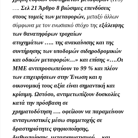
….
Σελ 21 Άρθρο 8
βιώσιμες επενδύσεις
στους τομείς των μεταφορών,
μεταξύ άλλων
σύμφωνα με τον
ενωσιακό
στόχο της
εξάλειψης
των θανατηφόρων τροχαίων
ατυχημάτων
…..
της ανακαίνισης και της
συντήρησης των υποδομών σιδη
ροδρομικών
και οδικών μεταφορών…» και επίσης «….
Οι
ΜΜΕ αντιπροσωπεύουν το 99 % και πλέον
των επιχειρήσεων στην Ένωση και η
οικονομική τους αξία είναι σημαντική και
κρίσιμη
. Ωστόσο,
αντιμετωπίζουν δυσκολίες
κατά την πρόσβαση σε
χρηματοδότηση
….
οφείλουν να παραμείνουν
ανταγωνιστικές μέσω συμμετοχής σε
δραστηριότητες ψηφιοποίησης,
διεθνοποίησης, μετασχηματισμού …και