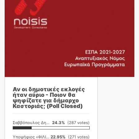
Αν οι δημοτικές εκλογές
ήταν αύριο - Ποιον θα
ψηφίζατε για δήμαρχο
Καστοριάς; (Poll Closed)
Σαββόπουλος Δημήτρης
24.3%
(287 votes)
Υποψήφιος «ΦΙΛΙΚΗ ΕΤΑΙΡΕΙΑ»
22.95%
(271 votes)