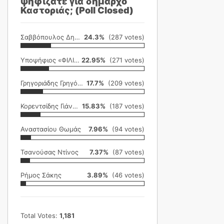
ψηφίζατε για δήμαρχο
Καστοριάς; (Poll Closed)
Σαββόπουλος Δημήτρης
24.3%
(287 votes)
Υποψήφιος «ΦΙΛΙΚΗ ΕΤΑΙΡΕΙΑ»
22.95%
(271 votes)
Γρηγοριάδης Γρηγόρης
17.7%
(209 votes)
Κορεντσίδης Γιάννης
15.83%
(187 votes)
Αναστασίου Θωμάς
7.96%
(94 votes)
Τσανούσας Ντίνος
7.37%
(87 votes)
Ρήμος Σάκης
3.89%
(46 votes)
Total Votes:
1,181