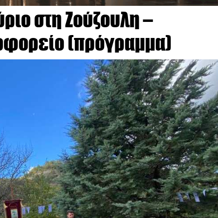
ριο στη Ζούζουλη –
ωφορείο (πρόγραμμα)