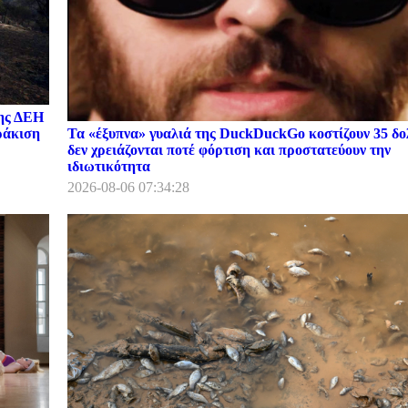
της ΔΕΗ
Τα «έξυπνα» γυαλιά της DuckDuckGo κοστίζουν 35 δο
ωράκιση
δεν χρειάζονται ποτέ φόρτιση και προστατεύουν την
ιδιωτικότητα
2026-08-06 07:34:28