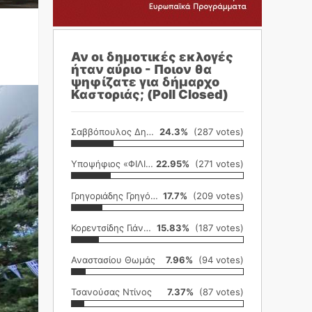
Αν οι δημοτικές εκλογές
ήταν αύριο - Ποιον θα
ψηφίζατε για δήμαρχο
Καστοριάς; (Poll Closed)
Σαββόπουλος Δημήτρης
24.3%
(287 votes)
Υποψήφιος «ΦΙΛΙΚΗ ΕΤΑΙΡΕΙΑ»
22.95%
(271 votes)
Γρηγοριάδης Γρηγόρης
17.7%
(209 votes)
Κορεντσίδης Γιάννης
15.83%
(187 votes)
Αναστασίου Θωμάς
7.96%
(94 votes)
Τσανούσας Ντίνος
7.37%
(87 votes)