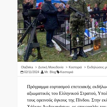
OlaDeka
Δυτική Μακεδονία
Καστοριά
Εκδηλώσεις μ
02/11/2024
Mr. Blog
Καστοριά
Πρόγραμμα εορτασμού επετειακής εκδήλωσ
αξιωματικός του Ελληνικού Στρατού, Υπολ
τους ορεινούς όγκους της Πίνδου. Στην ε
Χάλκης Δωδεκανήσων, με επικεφαλής τον