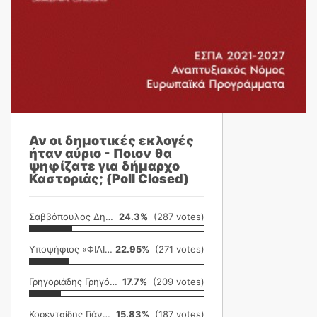
Αν οι δημοτικές εκλογές
ήταν αύριο - Ποιον θα
ψηφίζατε για δήμαρχο
Καστοριάς; (Poll Closed)
Σαββόπουλος Δημήτρης
24.3%
(287 votes)
Υποψήφιος «ΦΙΛΙΚΗ ΕΤΑΙΡΕΙΑ»
22.95%
(271 votes)
Γρηγοριάδης Γρηγόρης
17.7%
(209 votes)
Κορεντσίδης Γιάννης
15.83%
(187 votes)