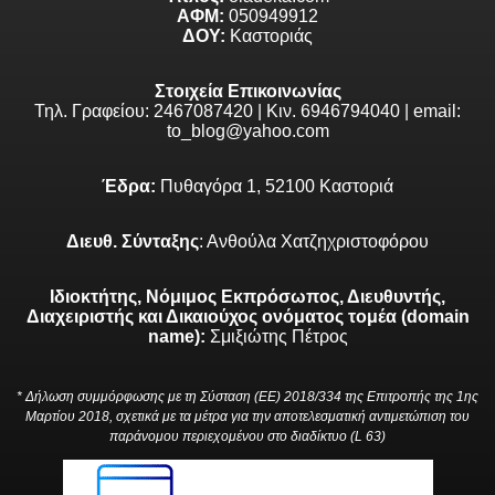
ΑΦΜ:
050949912
ΔΟΥ:
Καστοριάς
Στοιχεία Επικοινωνίας
Τηλ. Γραφείου: 2467087420 | Κιν. 6946794040 | email:
to_blog@yahoo.com
Έδρα:
Πυθαγόρα 1, 52100 Καστοριά
Διευθ. Σύνταξης
: Ανθούλα Χατζηχριστοφόρου
Ιδιοκτήτης, Νόμιμος Εκπρόσωπος, Διευθυντής,
Διαχειριστής και Δικαιούχος ονόματος τομέα (domain
name):
Σμιξιώτης Πέτρος
* Δήλωση συμμόρφωσης με τη Σύσταση (ΕΕ) 2018/334 της Επιτροπής της 1ης
Μαρτίου 2018, σχετικά με τα μέτρα για την αποτελεσματική αντιμετώπιση του
παράνομου περιεχομένου στο διαδίκτυο (L 63)