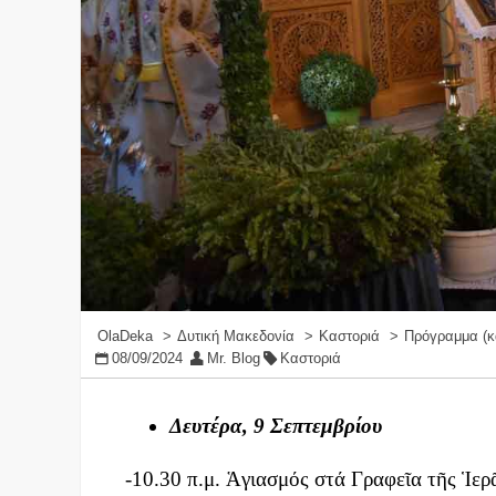
OlaDeka
Δυτική Μακεδονία
Καστοριά
Πρόγραμμα (κα
08/09/2024
Mr. Blog
Καστοριά
Δευτέρα, 9 Σεπτεμβρίου
-10.30 π.μ. Ἁγιασμός στά Γραφεῖα τῆς Ἱ