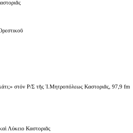
Καστοριᾶς
Ὀρεστικοῦ
άτι;» στόν Ρ/Σ τῆς Ἱ.Μητροπόλεως Καστοριᾶς, 97,9 fm
 καὶ Λύκειο Καστοριᾶς