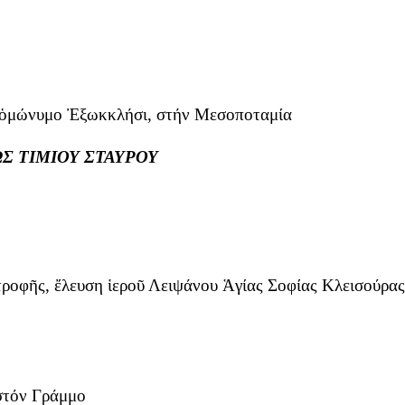
τό ὁμώνυμο Ἐξωκκλήσι, στήν Μεσοποταμία
ΕΩΣ ΤΙΜΙΟΥ ΣΤΑΥΡΟΥ
οφῆς, ἔλευση ἱεροῦ Λειψάνου Ἁγίας Σοφίας Κλεισούρας
 στόν Γράμμο