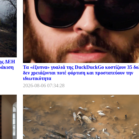
της ΔΕΗ
Τα «έξυπνα» γυαλιά της DuckDuckGo κοστίζουν 35 δο
ωράκιση
δεν χρειάζονται ποτέ φόρτιση και προστατεύουν την
ιδιωτικότητα
2026-08-06 07:34:28