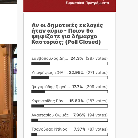
Αν οι δημοτικές εκλογές
ήταν αύριο - Ποιον θα
ψηφίζατε για δήμαρχο
Καστοριάς; (Poll Closed)
Σαββόπουλος Δημήτρης
24.3%
(287 votes)
Υποψήφιος «ΦΙΛΙΚΗ ΕΤΑΙΡΕΙΑ»
22.95%
(271 votes)
Γρηγοριάδης Γρηγόρης
17.7%
(209 votes)
Κορεντσίδης Γιάννης
15.83%
(187 votes)
Αναστασίου Θωμάς
7.96%
(94 votes)
Τσανούσας Ντίνος
7.37%
(87 votes)