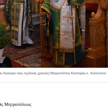
ι Αγιασμοί νέας σχολικής χρονιάς) Μητροπολίτου Καστορίας κ. Καλλινίκου
ερᾶς Μητροπόλεως