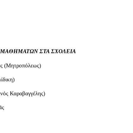
ΡΞΗ ΜΑΘΗΜΑΤΩΝ ΣΤΑ ΣΧΟΛΕΙΑ
ᾶς (Μητροπόλεως)
ίδικη)
ανός Καραβαγγέλης)
ᾶς