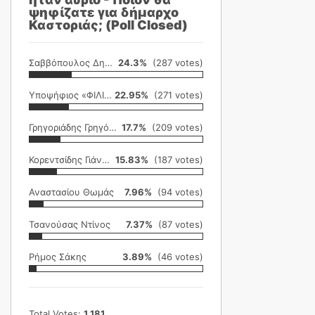
ψηφίζατε για δήμαρχο
Καστοριάς; (Poll Closed)
Σαββόπουλος Δημήτρης
24.3%
(287 votes)
Υποψήφιος «ΦΙΛΙΚΗ ΕΤΑΙΡΕΙΑ»
22.95%
(271 votes)
Γρηγοριάδης Γρηγόρης
17.7%
(209 votes)
Κορεντσίδης Γιάννης
15.83%
(187 votes)
Αναστασίου Θωμάς
7.96%
(94 votes)
Τσανούσας Ντίνος
7.37%
(87 votes)
Ρήμος Σάκης
3.89%
(46 votes)
Total Votes:
1,181