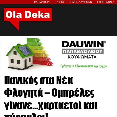
ΦΑΡΜΑΚΕΙΑ
ΚΑΙΡΟΣ
ΤΙΜΕΣ ΚΑΥΣΙΜΩΝ
ΕΠΙΚΟΙΝΩΝΙΑ
Πανικός στα Νέα
Φλογητά – Ομπρέλες
γίνανε…χαρταετοί και