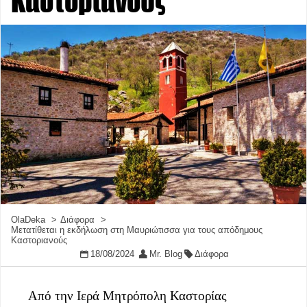
Καστοριανούς
OlaDeka
Διάφορα
Μετατίθεται η εκδήλωση στη Μαυριώτισσα για τους απόδημους
Καστοριανούς
18/08/2024
Mr. Blog
Διάφορα
Από την Ιερά Μητρόπολη Καστορίας