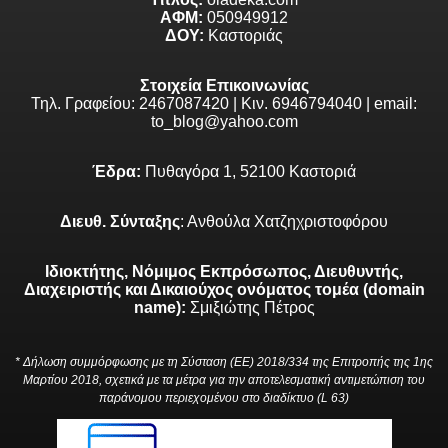
ΑΦΜ:
050949912
ΔΟΥ:
Καστοριάς
Στοιχεία Επικοινωνίας
Τηλ. Γραφείου: 2467087420 | Κιν. 6946794040 | email:
to_blog@yahoo.com
Έδρα:
Πυθαγόρα 1, 52100 Καστοριά
Διευθ. Σύνταξης
: Ανθούλα Χατζηχριστοφόρου
Ιδιοκτήτης, Νόμιμος Εκπρόσωπος, Διευθυντής,
Διαχειριστής και Δικαιούχος ονόματος τομέα (domain
name):
Σμιξιώτης Πέτρος
* Δήλωση συμμόρφωσης με τη Σύσταση (ΕΕ) 2018/334 της Επιτροπής της 1ης
Μαρτίου 2018, σχετικά με τα μέτρα για την αποτελεσματική αντιμετώπιση του
παράνομου περιεχομένου στο διαδίκτυο (L 63)