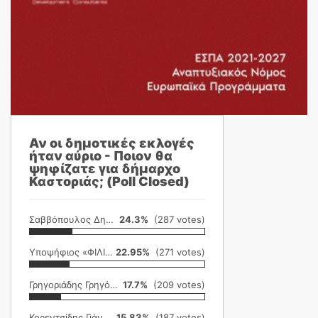
Αν οι δημοτικές εκλογές
ήταν αύριο - Ποιον θα
ψηφίζατε για δήμαρχο
Καστοριάς; (Poll Closed)
Σαββόπουλος Δημήτρης
24.3%
(287 votes)
Υποψήφιος «ΦΙΛΙΚΗ ΕΤΑΙΡΕΙΑ»
22.95%
(271 votes)
Γρηγοριάδης Γρηγόρης
17.7%
(209 votes)
Κορεντσίδης Γιάννης
15.83%
(187 votes)