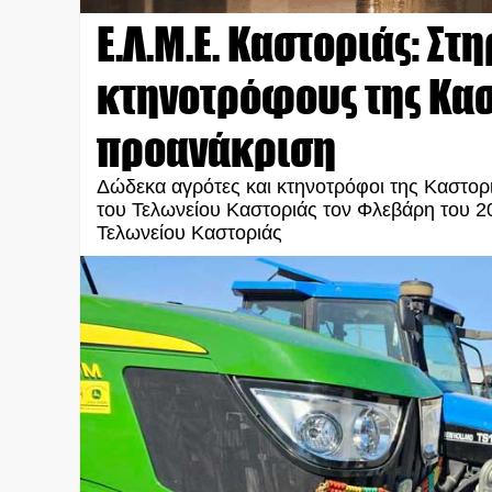
Ε.Λ.Μ.Ε. Καστοριάς: Στ
κτηνοτρόφους της Κασ
προανάκριση
Δώδεκα αγρότες και κτηνοτρόφοι της Καστορι
του Τελωνείου Καστοριάς τον Φλεβάρη του 202
Τελωνείου Καστοριάς