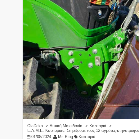
OlaDeka
Δυτική Μακεδονία
Καστοριά
Ε.Λ.Μ.Ε. Καστοριάς: Στηρίζουμε τους 12 αγρότες-κτηνοτρόφ
01/08/2024
Mr. Blog
Καστοριά