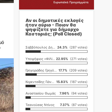
Αν οι δημοτικές εκλογές
ήταν αύριο - Ποιον θα
ψηφίζατε για δήμαρχο
Καστοριάς; (Poll Closed)
μό
Σαββόπουλος Δημήτρης
24.3%
(287 votes)
υ
Υποψήφιος «ΦΙΛΙΚΗ ΕΤΑΙΡΕΙΑ»
22.95%
(271 votes)
Γρηγοριάδης Γρηγόρης
17.7%
(209 votes)
Κορεντσίδης Γιάννης
15.83%
(187 votes)
Αναστασίου Θωμάς
7.96%
(94 votes)
Τσανούσας Ντίνος
7.37%
(87 votes)