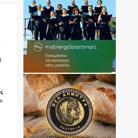
η
ι
ί
ς
υ