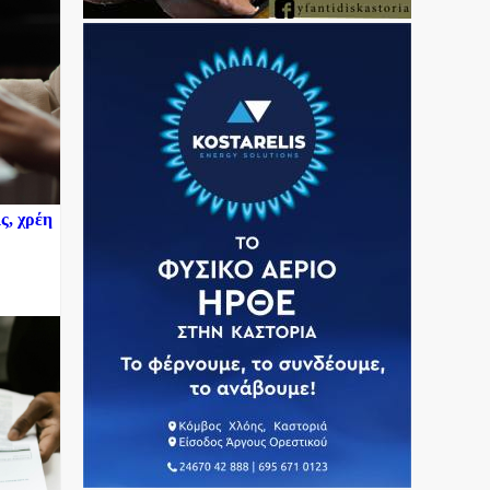
ς, χρέη