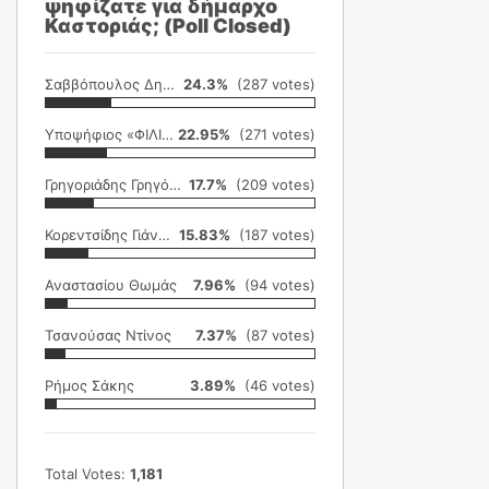
ψηφίζατε για δήμαρχο
Καστοριάς; (Poll Closed)
Σαββόπουλος Δημήτρης
24.3%
(287 votes)
Υποψήφιος «ΦΙΛΙΚΗ ΕΤΑΙΡΕΙΑ»
22.95%
(271 votes)
Γρηγοριάδης Γρηγόρης
17.7%
(209 votes)
Κορεντσίδης Γιάννης
15.83%
(187 votes)
Αναστασίου Θωμάς
7.96%
(94 votes)
Τσανούσας Ντίνος
7.37%
(87 votes)
Ρήμος Σάκης
3.89%
(46 votes)
Total Votes:
1,181