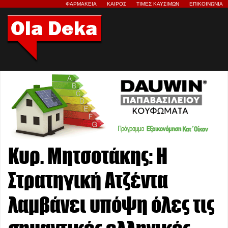
ΦΑΡΜΑΚΕΙΑ
ΚΑΙΡΟΣ
ΤΙΜΕΣ ΚΑΥΣΙΜΩΝ
ΕΠΙΚΟΙΝΩΝΙΑ
Κυρ. Μητσοτάκης: Η
Στρατηγική Ατζέντα
λαμβάνει υπόψη όλες τις