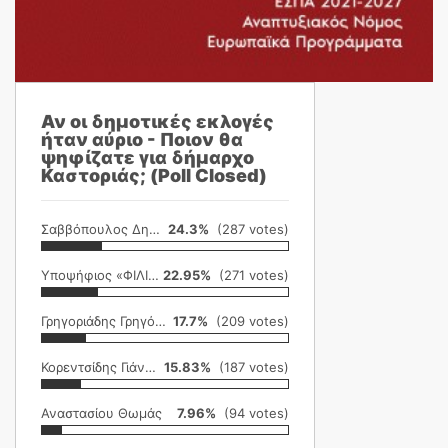
Αν οι δημοτικές εκλογές
ήταν αύριο - Ποιον θα
ψηφίζατε για δήμαρχο
Καστοριάς; (Poll Closed)
Σαββόπουλος Δημήτρης
24.3%
(287 votes)
Υποψήφιος «ΦΙΛΙΚΗ ΕΤΑΙΡΕΙΑ»
22.95%
(271 votes)
Γρηγοριάδης Γρηγόρης
17.7%
(209 votes)
Κορεντσίδης Γιάννης
15.83%
(187 votes)
Αναστασίου Θωμάς
7.96%
(94 votes)