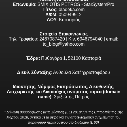
Επωνυμία
: SMIXIOTIS PETROS - StarSystemPro
Τίτλος:
oladeka.com
ΑΦΜ:
050949912
ΔΟΥ:
Καστοριάς
Στοιχεία Επικοινωνίας
Τηλ. Γραφείου: 2467087420 | Κιν. 6946794040 | email:
to_blog@yahoo.com
Έδρα:
Πυθαγόρα 1, 52100 Καστοριά
Διευθ. Σύνταξης
: Ανθούλα Χατζηχριστοφόρου
Ιδιοκτήτης, Νόμιμος Εκπρόσωπος, Διευθυντής,
Διαχειριστής και Δικαιούχος ονόματος τομέα (domain
name):
Σμιξιώτης Πέτρος
* Δήλωση συμμόρφωσης με τη Σύσταση (ΕΕ) 2018/334 της Επιτροπής της 1ης
Μαρτίου 2018, σχετικά με τα μέτρα για την αποτελεσματική αντιμετώπιση του
παράνομου περιεχομένου στο διαδίκτυο (L 63)